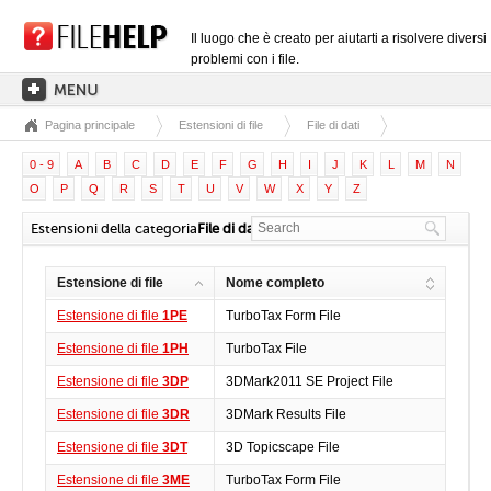
Il luogo che è creato per aiutarti a risolvere diversi
problemi con i file.
Pagina principale
Estensioni di file
File di dati
PAGINA PRINCIPALE
0 - 9
A
B
C
D
E
F
G
H
I
J
K
L
M
N
CATEGORIE DELLE ESTENSIONI
O
P
Q
R
S
T
U
V
W
X
Y
Z
CATEGORIE DEI DRIVER
Estensioni della categoria
File di dati
FILE DLL
Estensione di file
Nome completo
CONVERSIONI DI FILE
Estensione di file
1PE
TurboTax Form File
SOFTWARE
Estensione di file
1PH
TurboTax File
Estensione di file
3DP
3DMark2011 SE Project File
Estensione di file
3DR
3DMark Results File
Estensione di file
3DT
3D Topicscape File
Estensione di file
3ME
TurboTax Form File