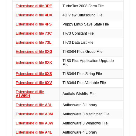
Estensione di file
3PE
TurboTax 2008 Form File
Estensione di file
4DV
4D View Ultrasound File
Estensione di file
4FS
Puppy Linux Save State File
Estensione di file
73C
TI-73 Constant File
Estensione di file
73L
TI-73 Data List File
Estensione di file
8XG
TI-83/84 Plus Group File
TI-83 Plus Application Upgrade
Estensione di file
8XK
File
Estensione di file
8XS
TI-83/84 Plus String File
Estensione di file
8XV
TI-83/84 Plus Variable File
Estensione di file
Audials Wishlist File
A1WISH
Estensione di file
A3L
Authorware 3 Library
Estensione di file
A3M
Authorware 3 Macintosh File
Estensione di file
A3W
Authorware 3 Windows File
Estensione di file
A4L
Authorware 4 Library