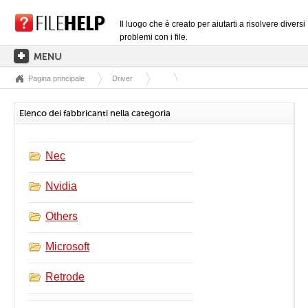
Il luogo che è creato per aiutarti a risolvere diversi
problemi con i file.
Pagina principale
Driver
PAGINA PRINCIPALE
CATEGORIE DELLE ESTENSIONI
Elenco dei fabbricanti nella categoria
CATEGORIE DEI DRIVER
FILE DLL
Nec
CONVERSIONI DI FILE
Nvidia
SOFTWARE
Others
Microsoft
Retrode