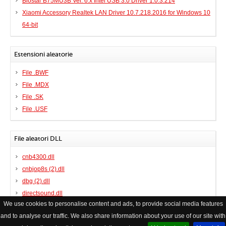
Biostar B75MU3B Ver. 6.x Intel USB 3.0 Driver 1.0.3.214
Xiaomi Accessory Realtek LAN Driver 10.7.218.2016 for Windows 10
64-bit
Estensioni aleatorie
File .BWF
File .MDX
File .SK
File .USF
File aleatori DLL
cnb4300.dll
cnbjop8s (2).dll
dbg (2).dll
directsound.dll
We use cookies to personalise content and ads, to provide social media features
and to analyse our traffic. We also share information about your use of our site with
© Copyright FileHelp
Contatto
|
XHTML Valid Website