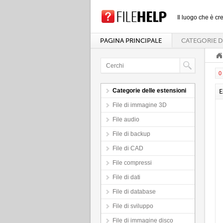
Il luogo che è cre
PAGINA PRINCIPALE
CATEGORIE D
0 
Categorie delle estensioni
E
File di immagine 3D
File audio
File di backup
File di CAD
File compressi
File di dati
File di database
File di sviluppo
File di immagine disco