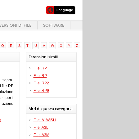
Language
ERSIONI DI FILE
SOFTWARE
Q
R
S
T
U
V
W
X
Y
Z
Estensioni simili
File .RP
File .RP
i sopra.
File .RP2
 file
RP
File .RP9
oluzione
ate per i
e azione
Altri di questa categoria
e
File .A1WISH
File .A3L
File .A3M