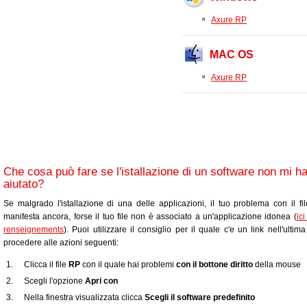
Axure RP
MAC OS
Axure RP
Che cosa può fare se l'istallazione di un software non mi h
aiutato?
Se malgrado l'istallazione di una delle applicazioni, il tuo problema con il fi
manifesta ancora, forse il tuo file non è associato a un'applicazione idonea (
ic
renseignements
). Puoi utilizzare il consiglio per il quale c'e un link nell'ultim
procedere alle azioni seguenti:
Clicca il file
RP
con il quale hai problemi
con il bottone diritto
della mouse
Scegli l'opzione
Apri con
Nella finestra visualizzata clicca
Scegli il software predefinito