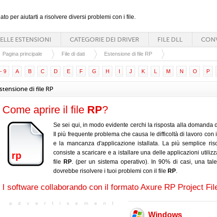
ato per aiutarti a risolvere diversi problemi con i file.
ELLE ESTENSIONI
CATEGORIE DEI DRIVER
FILE DLL
CONV
Pagina principale
File di dati
Estensione di file RP
- 9
A
B
C
D
E
F
G
H
I
J
K
L
M
N
O
P
stensione di file RP
Come aprire il file
RP
?
Se sei qui, in modo evidente cerchi la risposta alla domanda d
Il più frequente problema che causa le difficoltà di lavoro con il
e la mancanza d'applicazione istallata. La più semplice ris
consiste a scaricare e a istallare una delle applicazioni utilizz
rp
file
RP
. (per un sistema operativo). In 90% di casi, una tal
dovrebbe risolvere i tuoi problemi con il file
RP
.
I software collaborando con il formato Axure RP Project Fil
Windows