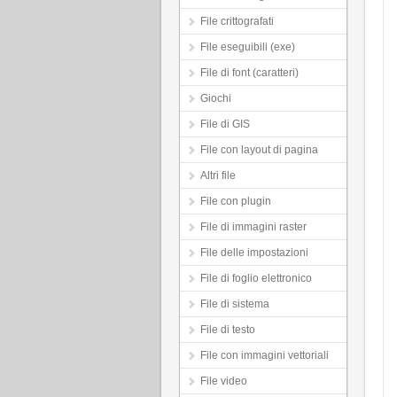
File crittografati
File eseguibili (exe)
File di font (caratteri)
Giochi
File di GIS
File con layout di pagina
Altri file
File con plugin
File di immagini raster
File delle impostazioni
File di foglio elettronico
File di sistema
File di testo
File con immagini vettoriali
File video