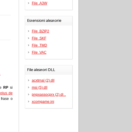
File .A3W
Estensioni aleatorie
File .BZIP2
File .SKF
File .TMD
File .VAC
File aleatori DLL
a
acxtrnal (2).dll
le
RP
si
msi (5).dll
i plus de
pnpxassocprx (2).dl...
a frase o
xcomgame.ini