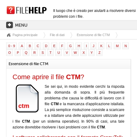
Il luogo che è creato per aiutarti a risolvere diversi
problemi con i file.
Pagina principale
File di dati
Estensione di file CTM
PAGINA PRINCIPALE
0 - 9
A
B
C
D
E
F
G
H
I
J
K
L
M
N
CATEGORIE DELLE ESTENSIONI
O
P
Q
R
S
T
U
V
W
X
Y
Z
CATEGORIE DEI DRIVER
Estensione di file CTM
FILE DLL
Come aprire il file
CTM
?
CONVERSIONI DI FILE
Se sei qui, in modo evidente cerchi la risposta
SOFTWARE
alla domanda di sopra. Il più frequente
problema che causa le difficoltà di lavoro con il
file
CTM
e la mancanza d'applicazione istallata.
ctm
La più semplice risoluzione consiste a scaricare
e a istallare una delle applicazioni utilizzate per
i file
CTM
. (per un sistema operativo). In 90% di casi, una tale
azione dovrebbe risolvere i tuoi problemi con il file
CTM
.