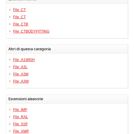
File .CT
File .CT
File .CTB
File .CTBODYFITTING
Altri di questa categoria
File .A1WISH
File .A3L
File .A3M
File .A3W
Estensioni aleatorie
File .IMP
File .RAL
File .SSF
File .XWP