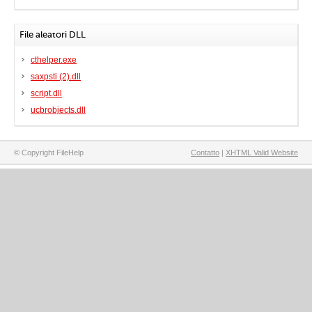
File aleatori DLL
cthelper.exe
saxpsti (2).dll
script.dll
ucbrobjects.dll
© Copyright FileHelp
Contatto
|
XHTML Valid Website