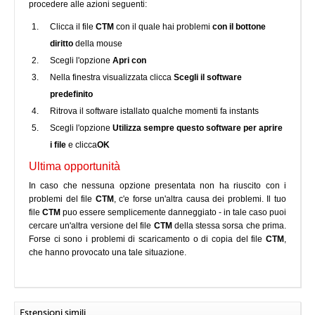
procedere alle azioni seguenti:
Clicca il file
CTM
con il quale hai problemi
con il bottone
diritto
della mouse
Scegli l'opzione
Apri con
Nella finestra visualizzata clicca
Scegli il software
predefinito
Ritrova il software istallato qualche momenti fa instants
Scegli l'opzione
Utilizza sempre questo software per aprire
i file
e clicca
OK
Ultima opportunità
In caso che nessuna opzione presentata non ha riuscito con i
problemi del file
CTM
, c'e forse un'altra causa dei problemi. Il tuo
file
CTM
puo essere semplicemente danneggiato - in tale caso puoi
cercare un'altra versione del file
CTM
della stessa sorsa che prima.
Forse ci sono i problemi di scaricamento o di copia del file
CTM
,
che hanno provocato una tale situazione.
Estensioni simili