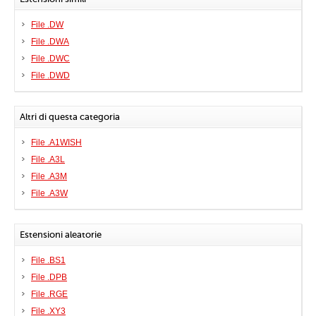
File .DW
File .DWA
File .DWC
File .DWD
Altri di questa categoria
File .A1WISH
File .A3L
File .A3M
File .A3W
Estensioni aleatorie
File .BS1
File .DPB
File .RGE
File .XY3