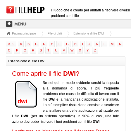
Il luogo che è creato per aiutarti a risolvere diversi
problemi con i file.
Pagina principale
File di dati
Estensione di file DWI
PAGINA PRINCIPALE
0 - 9
A
B
C
D
E
F
G
H
I
J
K
L
M
N
CATEGORIE DELLE ESTENSIONI
O
P
Q
R
S
T
U
V
W
X
Y
Z
CATEGORIE DEI DRIVER
Estensione di file DWI
FILE DLL
Come aprire il file
DWI
?
CONVERSIONI DI FILE
Se sei qui, in modo evidente cerchi la risposta
SOFTWARE
alla domanda di sopra. Il più frequente
problema che causa le difficoltà di lavoro con il
file
DWI
e la mancanza d'applicazione istallata.
dwi
La più semplice risoluzione consiste a scaricare
e a istallare una delle applicazioni utilizzate per
i file
DWI
. (per un sistema operativo). In 90% di casi, una tale
azione dovrebbe risolvere i tuoi problemi con il file
DWI
.