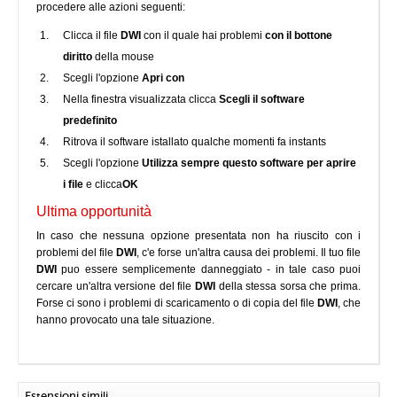
procedere alle azioni seguenti:
Clicca il file
DWI
con il quale hai problemi
con il bottone
diritto
della mouse
Scegli l'opzione
Apri con
Nella finestra visualizzata clicca
Scegli il software
predefinito
Ritrova il software istallato qualche momenti fa instants
Scegli l'opzione
Utilizza sempre questo software per aprire
i file
e clicca
OK
Ultima opportunità
In caso che nessuna opzione presentata non ha riuscito con i
problemi del file
DWI
, c'e forse un'altra causa dei problemi. Il tuo file
DWI
puo essere semplicemente danneggiato - in tale caso puoi
cercare un'altra versione del file
DWI
della stessa sorsa che prima.
Forse ci sono i problemi di scaricamento o di copia del file
DWI
, che
hanno provocato una tale situazione.
Estensioni simili