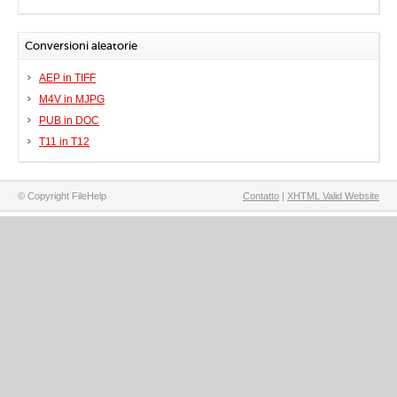
Conversioni aleatorie
AEP in TIFF
M4V in MJPG
PUB in DOC
T11 in T12
© Copyright FileHelp
Contatto
|
XHTML Valid Website