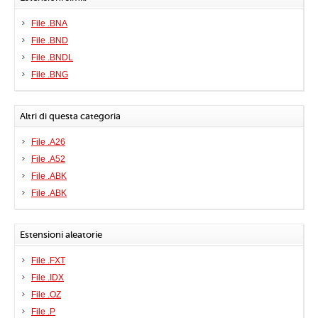
File .BNA
File .BND
File .BNDL
File .BNG
Altri di questa categoria
File .A26
File .A52
File .ABK
File .ABK
Estensioni aleatorie
File .FXT
File .IDX
File .OZ
File .P