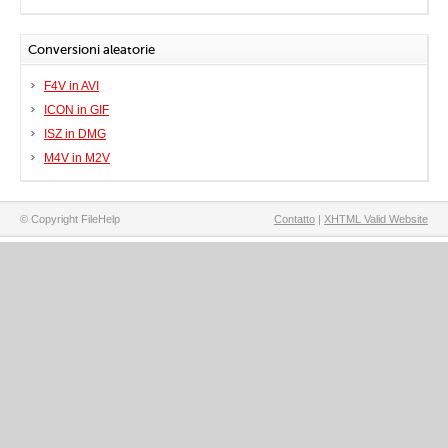
Conversioni aleatorie
F4V in AVI
ICON in GIF
ISZ in DMG
M4V in M2V
© Copyright FileHelp
Contatto
|
XHTML Valid Website