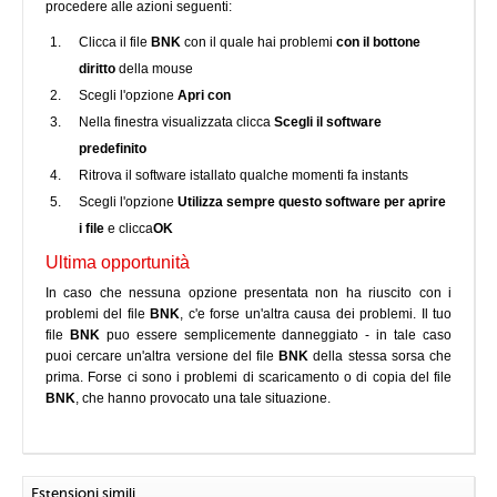
procedere alle azioni seguenti:
Clicca il file
BNK
con il quale hai problemi
con il bottone
diritto
della mouse
Scegli l'opzione
Apri con
Nella finestra visualizzata clicca
Scegli il software
predefinito
Ritrova il software istallato qualche momenti fa instants
Scegli l'opzione
Utilizza sempre questo software per aprire
i file
e clicca
OK
Ultima opportunità
In caso che nessuna opzione presentata non ha riuscito con i
problemi del file
BNK
, c'e forse un'altra causa dei problemi. Il tuo
file
BNK
puo essere semplicemente danneggiato - in tale caso
puoi cercare un'altra versione del file
BNK
della stessa sorsa che
prima. Forse ci sono i problemi di scaricamento o di copia del file
BNK
, che hanno provocato una tale situazione.
Estensioni simili