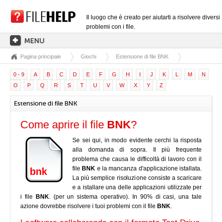
Il luogo che è creato per aiutarti a risolvere diversi
problemi con i file.
Pagina principale
Giochi
Estensione di file BNK
PAGINA PRINCIPALE
0 - 9
A
B
C
D
E
F
G
H
I
J
K
L
M
N
CATEGORIE DELLE ESTENSIONI
O
P
Q
R
S
T
U
V
W
X
Y
Z
CATEGORIE DEI DRIVER
Estensione di file BNK
FILE DLL
Come aprire il file
BNK
?
CONVERSIONI DI FILE
Se sei qui, in modo evidente cerchi la risposta
SOFTWARE
alla domanda di sopra. Il più frequente
problema che causa le difficoltà di lavoro con il
file
BNK
e la mancanza d'applicazione istallata.
bnk
La più semplice risoluzione consiste a scaricare
e a istallare una delle applicazioni utilizzate per
i file
BNK
. (per un sistema operativo). In 90% di casi, una tale
azione dovrebbe risolvere i tuoi problemi con il file
BNK
.