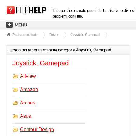
Il luogo che è creato per aiutarti a risolvere diversi
problemi con i file.
Pagina principale
Driver
Joystick, Gamepad
PAGINA PRINCIPALE
CATEGORIE DELLE ESTENSIONI
Elenco dei fabbricanti nella categoria
Joystick, Gamepad
CATEGORIE DEI DRIVER
Joystick, Gamepad
FILE DLL
Allview
CONVERSIONI DI FILE
Amazon
SOFTWARE
Archos
Asus
Contour Design