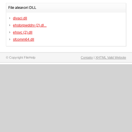
File aleatori DLL
divaci.dll
ehstorpwddrv (2).dl...
ehsvc (2).dll
sfcomm64.dll
© Copyright FileHelp
Contatto
|
XHTML Valid Website