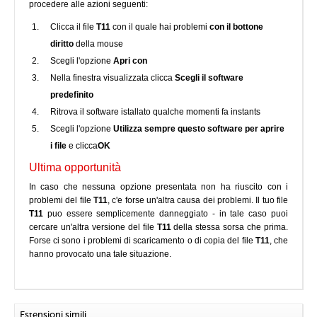
procedere alle azioni seguenti:
Clicca il file
T11
con il quale hai problemi
con il bottone
diritto
della mouse
Scegli l'opzione
Apri con
Nella finestra visualizzata clicca
Scegli il software
predefinito
Ritrova il software istallato qualche momenti fa instants
Scegli l'opzione
Utilizza sempre questo software per aprire
i file
e clicca
OK
Ultima opportunità
In caso che nessuna opzione presentata non ha riuscito con i
problemi del file
T11
, c'e forse un'altra causa dei problemi. Il tuo file
T11
puo essere semplicemente danneggiato - in tale caso puoi
cercare un'altra versione del file
T11
della stessa sorsa che prima.
Forse ci sono i problemi di scaricamento o di copia del file
T11
, che
hanno provocato una tale situazione.
Estensioni simili