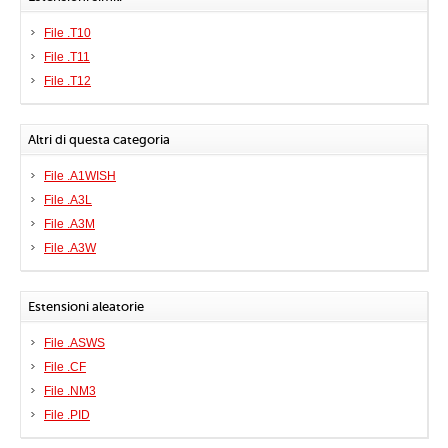
File .T10
File .T11
File .T12
Altri di questa categoria
File .A1WISH
File .A3L
File .A3M
File .A3W
Estensioni aleatorie
File .ASWS
File .CF
File .NM3
File .PID