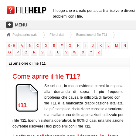
Il luogo che è creato per aiutarti a risolvere diversi
problemi con i file.
Pagina principale
File di dati
Estensione di file T11
PAGINA PRINCIPALE
0 - 9
A
B
C
D
E
F
G
H
I
J
K
L
M
N
CATEGORIE DELLE ESTENSIONI
O
P
Q
R
S
T
U
V
W
X
Y
Z
CATEGORIE DEI DRIVER
Estensione di file T11
FILE DLL
Come aprire il file
T11
?
CONVERSIONI DI FILE
Se sei qui, in modo evidente cerchi la risposta
SOFTWARE
alla domanda di sopra. Il più frequente
problema che causa le difficoltà di lavoro con il
file
T11
e la mancanza d'applicazione istallata.
t11
La più semplice risoluzione consiste a scaricare
e a istallare una delle applicazioni utilizzate per
i file
T11
. (per un sistema operativo). In 90% di casi, una tale azione
dovrebbe risolvere i tuoi problemi con il file
T11
.