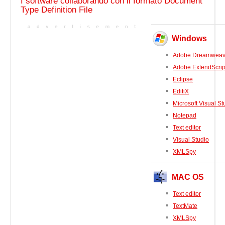
I software collaborando con il formato Document
Type Definition File
Windows
Adobe Dreamweav
Adobe ExtendScrip
Eclipse
EditiX
Microsoft Visual St
Notepad
Text editor
Visual Studio
XMLSpy
MAC OS
Text editor
TextMate
XMLSpy