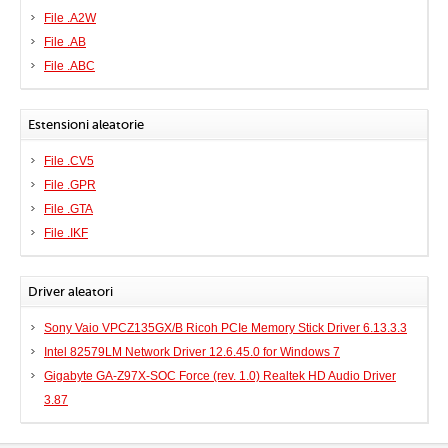
File .A2W
File .AB
File .ABC
Estensioni aleatorie
File .CV5
File .GPR
File .GTA
File .IKF
Driver aleatori
Sony Vaio VPCZ135GX/B Ricoh PCIe Memory Stick Driver 6.13.3.3
Intel 82579LM Network Driver 12.6.45.0 for Windows 7
Gigabyte GA-Z97X-SOC Force (rev. 1.0) Realtek HD Audio Driver
3.87