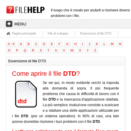
Il luogo che è creato per aiutarti a risolvere diversi
problemi con i file.
Pagina principale
File di sviluppo
Estensione di file DTD
PAGINA PRINCIPALE
0 - 9
A
B
C
D
E
F
G
H
I
J
K
L
M
N
CATEGORIE DELLE ESTENSIONI
O
P
Q
R
S
T
U
V
W
X
Y
Z
CATEGORIE DEI DRIVER
Estensione di file DTD
FILE DLL
Come aprire il file
DTD
?
CONVERSIONI DI FILE
Se sei qui, in modo evidente cerchi la risposta
SOFTWARE
alla domanda di sopra. Il più frequente
problema che causa le difficoltà di lavoro con il
file
DTD
e la mancanza d'applicazione istallata.
dtd
La più semplice risoluzione consiste a scaricare
e a istallare una delle applicazioni utilizzate per
i file
DTD
. (per un sistema operativo). In 90% di casi, una tale
azione dovrebbe risolvere i tuoi problemi con il file
DTD
.