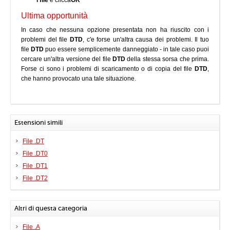
i file
e clicca
OK
Ultima opportunità
In caso che nessuna opzione presentata non ha riuscito con i
problemi del file
DTD
, c'e forse un'altra causa dei problemi. Il tuo
file
DTD
puo essere semplicemente danneggiato - in tale caso puoi
cercare un'altra versione del file
DTD
della stessa sorsa che prima.
Forse ci sono i problemi di scaricamento o di copia del file
DTD
,
che hanno provocato una tale situazione.
Estensioni simili
File .DT
File .DT0
File .DT1
File .DT2
Altri di questa categoria
File .A