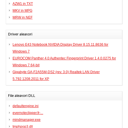
AZW1 in TXT
MKV in MPG
MRW in NEF
Driver aleatori
Lenovo E43 Notebook NVIDIA Display Driver 8.15.11.8636 for
Windows 7
EUROCOM Panther 4.0 Authentec Fingerprint Driver 1.4.0.0275 for
Windows 7 64-bit
Gigabyte GA-F2A55M-DS2 (rev. 3.0) Realtek LAN Driver
5.792.1208.2011 for XP
File aleatori DLL
defaultengine.ini
evernoteclipper.fr-...
mindmanager.exe
tmphpop3.dll