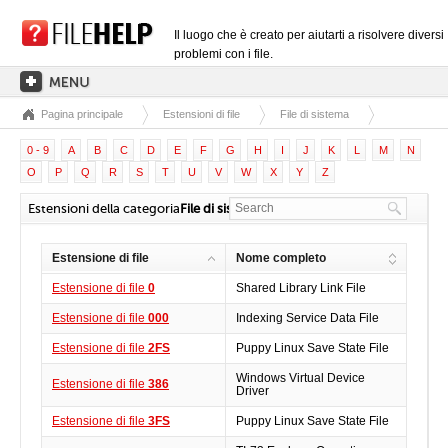
Il luogo che è creato per aiutarti a risolvere diversi
problemi con i file.
Pagina principale
Estensioni di file
File di sistema
PAGINA PRINCIPALE
0 - 9
A
B
C
D
E
F
G
H
I
J
K
L
M
N
CATEGORIE DELLE ESTENSIONI
O
P
Q
R
S
T
U
V
W
X
Y
Z
CATEGORIE DEI DRIVER
Estensioni della categoria
File di sistema
FILE DLL
Estensione di file
Nome completo
CONVERSIONI DI FILE
Estensione di file
0
Shared Library Link File
SOFTWARE
Estensione di file
000
Indexing Service Data File
Estensione di file
2FS
Puppy Linux Save State File
Windows Virtual Device
Estensione di file
386
Driver
Estensione di file
3FS
Puppy Linux Save State File