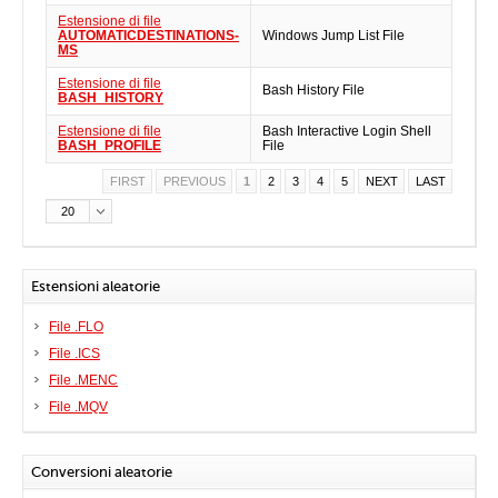
Estensione di file
AUTOMATICDESTINATIONS-
Windows Jump List File
MS
Estensione di file
Bash History File
BASH_HISTORY
Estensione di file
Bash Interactive Login Shell
BASH_PROFILE
File
FIRST
PREVIOUS
1
2
3
4
5
NEXT
LAST
20
Estensioni aleatorie
File .FLO
File .ICS
File .MENC
File .MQV
Conversioni aleatorie