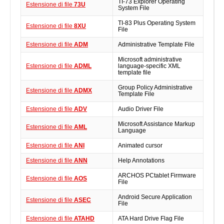
TI-73 Explorer Operating
Estensione di file
73U
System File
TI-83 Plus Operating System
Estensione di file
8XU
File
Estensione di file
ADM
Administrative Template File
Microsoft administrative
Estensione di file
ADML
language-specific XML
template file
Group Policy Administrative
Estensione di file
ADMX
Template File
Estensione di file
ADV
Audio Driver File
Microsoft Assistance Markup
Estensione di file
AML
Language
Estensione di file
ANI
Animated cursor
Estensione di file
ANN
Help Annotations
ARCHOS PCtablet Firmware
Estensione di file
AOS
File
Android Secure Application
Estensione di file
ASEC
File
Estensione di file
ATAHD
ATA Hard Drive Flag File