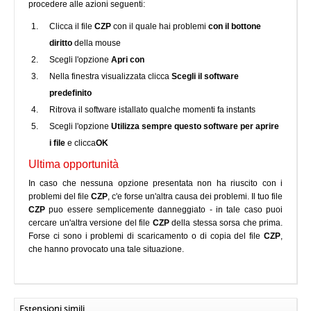
procedere alle azioni seguenti:
Clicca il file
CZP
con il quale hai problemi
con il bottone
diritto
della mouse
Scegli l'opzione
Apri con
Nella finestra visualizzata clicca
Scegli il software
predefinito
Ritrova il software istallato qualche momenti fa instants
Scegli l'opzione
Utilizza sempre questo software per aprire
i file
e clicca
OK
Ultima opportunità
In caso che nessuna opzione presentata non ha riuscito con i
problemi del file
CZP
, c'e forse un'altra causa dei problemi. Il tuo file
CZP
puo essere semplicemente danneggiato - in tale caso puoi
cercare un'altra versione del file
CZP
della stessa sorsa che prima.
Forse ci sono i problemi di scaricamento o di copia del file
CZP
,
che hanno provocato una tale situazione.
Estensioni simili