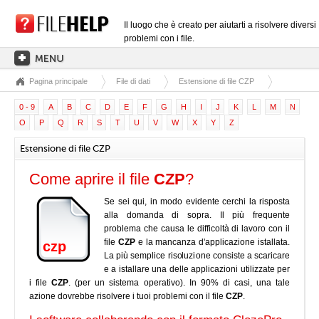
Il luogo che è creato per aiutarti a risolvere diversi
problemi con i file.
Pagina principale
File di dati
Estensione di file CZP
PAGINA PRINCIPALE
0 - 9
A
B
C
D
E
F
G
H
I
J
K
L
M
N
CATEGORIE DELLE ESTENSIONI
O
P
Q
R
S
T
U
V
W
X
Y
Z
CATEGORIE DEI DRIVER
Estensione di file CZP
FILE DLL
Come aprire il file
CZP
?
CONVERSIONI DI FILE
Se sei qui, in modo evidente cerchi la risposta
SOFTWARE
alla domanda di sopra. Il più frequente
problema che causa le difficoltà di lavoro con il
file
CZP
e la mancanza d'applicazione istallata.
czp
La più semplice risoluzione consiste a scaricare
e a istallare una delle applicazioni utilizzate per
i file
CZP
. (per un sistema operativo). In 90% di casi, una tale
azione dovrebbe risolvere i tuoi problemi con il file
CZP
.