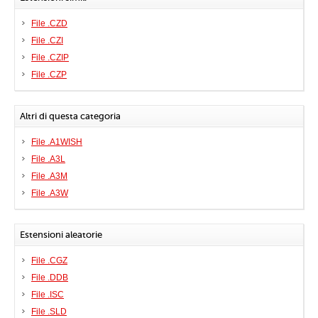
File .CZD
File .CZI
File .CZIP
File .CZP
Altri di questa categoria
File .A1WISH
File .A3L
File .A3M
File .A3W
Estensioni aleatorie
File .CGZ
File .DDB
File .ISC
File .SLD