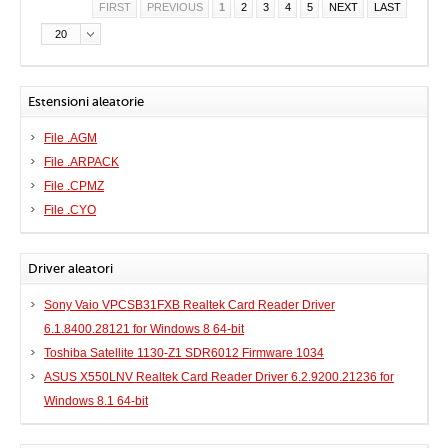
FIRST
PREVIOUS
1
2
3
4
5
NEXT
LAST
20
Estensioni aleatorie
File .AGM
File .ARPACK
File .CPMZ
File .CYO
Driver aleatori
Sony Vaio VPCSB31FXB Realtek Card Reader Driver
6.1.8400.28121 for Windows 8 64-bit
Toshiba Satellite 1130-Z1 SDR6012 Firmware 1034
ASUS X550LNV Realtek Card Reader Driver 6.2.9200.21236 for
Windows 8.1 64-bit