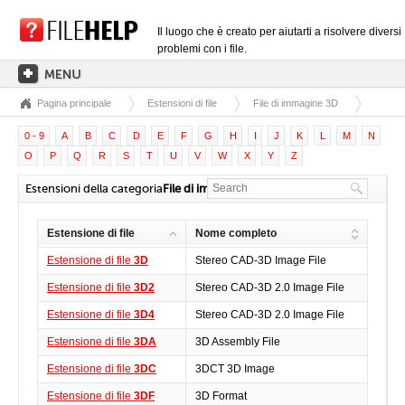
Il luogo che è creato per aiutarti a risolvere diversi
problemi con i file.
Pagina principale
Estensioni di file
File di immagine 3D
PAGINA PRINCIPALE
0 - 9
A
B
C
D
E
F
G
H
I
J
K
L
M
N
CATEGORIE DELLE ESTENSIONI
O
P
Q
R
S
T
U
V
W
X
Y
Z
CATEGORIE DEI DRIVER
Estensioni della categoria
File di immagine 3D
FILE DLL
Estensione di file
Nome completo
CONVERSIONI DI FILE
Estensione di file
3D
Stereo CAD-3D Image File
SOFTWARE
Estensione di file
3D2
Stereo CAD-3D 2.0 Image File
Estensione di file
3D4
Stereo CAD-3D 2.0 Image File
Estensione di file
3DA
3D Assembly File
Estensione di file
3DC
3DCT 3D Image
Estensione di file
3DF
3D Format