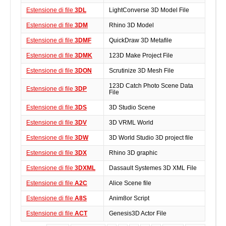
Estensione di file
3DL
LightConverse 3D Model File
Estensione di file
3DM
Rhino 3D Model
Estensione di file
3DMF
QuickDraw 3D Metafile
Estensione di file
3DMK
123D Make Project File
Estensione di file
3DON
Scrutinize 3D Mesh File
123D Catch Photo Scene Data
Estensione di file
3DP
File
Estensione di file
3DS
3D Studio Scene
Estensione di file
3DV
3D VRML World
Estensione di file
3DW
3D World Studio 3D project file
Estensione di file
3DX
Rhino 3D graphic
Estensione di file
3DXML
Dassault Systemes 3D XML File
Estensione di file
A2C
Alice Scene file
Estensione di file
A8S
Anim8or Script
Estensione di file
ACT
Genesis3D Actor File