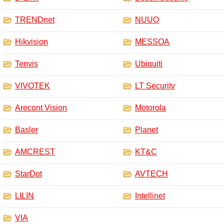
TRENDnet
NUUO
Hikvision
MESSOA
Tenvis
Ubiquiti
VIVOTEK
LT Security
Arecont Vision
Motorola
Basler
Planet
AMCREST
KT&C
StarDot
AVTECH
LILIN
Intellinet
VIA