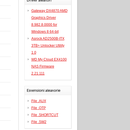
Driver aleatori
Gateway DX4870 AMD
Graphics Driver
8.982.8.0000 for
Windows 8 64-bit
Asrock AD2500B-ITX
3TB+ Unlocker Utility
1.0
WD My Cloud EX4100
NAS Firmware
2.21.111
Estensioni aleatorie
File .AUX
File .QTP
File .SHORTCUT
File .SW2