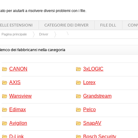
ato per aiutarti a risolvere diversi problemi con i file.
ELLE ESTENSIONI
CATEGORIE DEI DRIVER
FILE DLL
CONV
Pagina principale
Driver
lenco dei fabbricanti nella categoria
CANON
3xLOGIC
AXIS
Lorex
Wansview
Grandstream
Edimax
Pelco
Avigilon
SnapAV
D-Link
Bosch Security