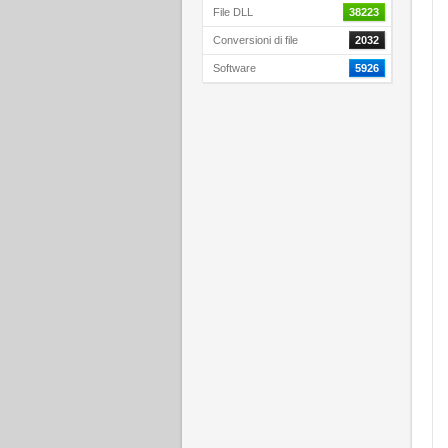
File DLL
38223
Conversioni di file
2032
Software
5926