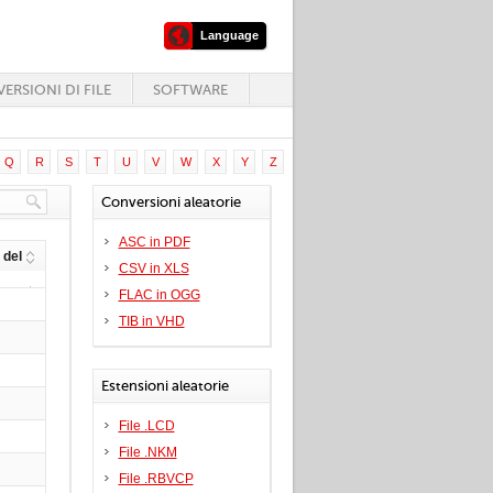
Language
ERSIONI DI FILE
SOFTWARE
Q
R
S
T
U
V
W
X
Y
Z
Conversioni aleatorie
ASC in PDF
 del
CSV in XLS
FLAC in OGG
TIB in VHD
Estensioni aleatorie
File .LCD
File .NKM
File .RBVCP