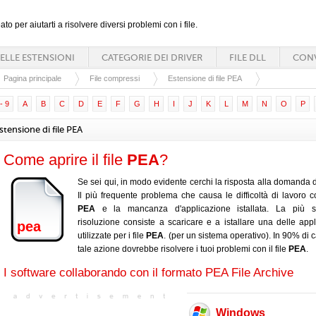
ato per aiutarti a risolvere diversi problemi con i file.
ELLE ESTENSIONI
CATEGORIE DEI DRIVER
FILE DLL
CONV
Pagina principale
File compressi
Estensione di file PEA
- 9
A
B
C
D
E
F
G
H
I
J
K
L
M
N
O
P
stensione di file PEA
Come aprire il file
PEA
?
Se sei qui, in modo evidente cerchi la risposta alla domanda d
Il più frequente problema che causa le difficoltà di lavoro con
PEA
e la mancanza d'applicazione istallata. La più s
risoluzione consiste a scaricare e a istallare una delle appl
pea
utilizzate per i file
PEA
. (per un sistema operativo). In 90% di 
tale azione dovrebbe risolvere i tuoi problemi con il file
PEA
.
I software collaborando con il formato PEA File Archive
Windows