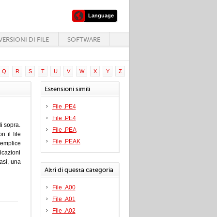
Language
ERSIONI DI FILE
SOFTWARE
Q
R
S
T
U
V
W
X
Y
Z
Estensioni simili
File .PE4
File .PE4
i sopra.
File .PEA
 il file
File .PEAK
emplice
icazioni
casi, una
Altri di questa categoria
File .A00
File .A01
File .A02