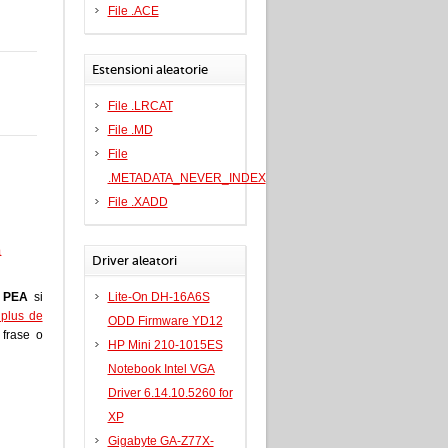
File .ACE
Estensioni aleatorie
File .LRCAT
File .MD
File
.METADATA_NEVER_INDEX
File .XADD
a
Driver aleatori
e
PEA
si
Lite-On DH-16A6S
i plus de
ODD Firmware YD12
a frase o
HP Mini 210-1015ES
Notebook Intel VGA
Driver 6.14.10.5260 for
XP
Gigabyte GA-Z77X-