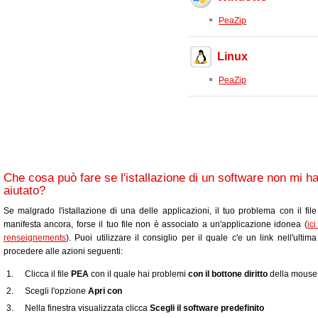
PeaZip
Linux
PeaZip
Che cosa può fare se l'istallazione di un software non mi h
aiutato?
Se malgrado l'istallazione di una delle applicazioni, il tuo problema con il fil
manifesta ancora, forse il tuo file non è associato a un'applicazione idonea (
ic
renseignements
). Puoi utilizzare il consiglio per il quale c'e un link nell'ultim
procedere alle azioni seguenti:
Clicca il file
PEA
con il quale hai problemi
con il bottone diritto
della mouse
Scegli l'opzione
Apri con
Nella finestra visualizzata clicca
Scegli il software predefinito