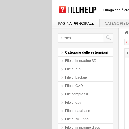
Il luogo che è cre
PAGINA PRINCIPALE
CATEGORIE D
0 
Categorie delle estensioni
E
File di immagine 3D
File audio
File di backup
File di CAD
File compressi
File di dati
File di database
File di sviluppo
File di immagine disco