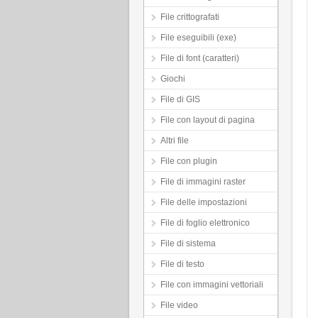
File crittografati
File eseguibili (exe)
File di font (caratteri)
Giochi
File di GIS
File con layout di pagina
Altri file
File con plugin
File di immagini raster
File delle impostazioni
File di foglio elettronico
File di sistema
File di testo
File con immagini vettoriali
File video