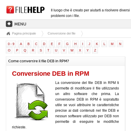
Il luogo che è creato per aiutarti a risolvere diversi
problemi con i file.
Pagina principale
Conversione dei file
PAGINA PRINCIPALE
0 - 9
A
B
C
D
E
F
G
H
I
J
K
L
M
N
CATEGORIE DELLE ESTENSIONI
O
P
Q
R
S
T
U
V
W
X
Y
Z
CATEGORIE DEI DRIVER
Come convertire il file DEB in RPM?
FILE DLL
Conversione DEB in RPM
CONVERSIONI DI FILE
La conversione del file DEB in RPM ti
SOFTWARE
permette di modificare il file utilizzando
un altro software che prima. La
conversione DEB in RPM è sopratutto
utile se vuoi attribuire le caratteristiche
precise ai dati contenuti nel file DEB e
nessun software utilizzato per DEB non
permette di eseguire le modifiche
richieste.