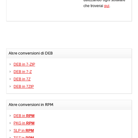
utilizzando ogni software
che troverai
qui
.
Altre conversioni di DEB
DEB in 7-ZIP
DEB in 7-Z
DEB in 7Z
DEB in 7ZIP
Altre conversioni in RPM
DEB in
RPM
PKG in
RPM
SLP in
RPM