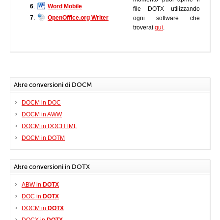
6
.
Word Mobile
file DOTX utilizzando
7
.
OpenOffice.org Writer
ogni software che
troverai
qui
.
Altre conversioni di DOCM
DOCM in DOC
DOCM in AWW
DOCM in DOCHTML
DOCM in DOTM
Altre conversioni in DOTX
ABW in
DOTX
DOC in
DOTX
DOCM in
DOTX