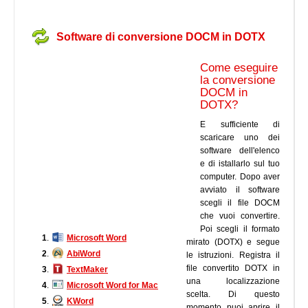
Software di conversione DOCM in DOTX
Come eseguire
la conversione
DOCM in
DOTX?
E sufficiente di
scaricare uno dei
software dell'elenco
e di istallarlo sul tuo
computer. Dopo aver
avviato il software
scegli il file DOCM
che vuoi convertire.
Poi scegli il formato
1
.
Microsoft Word
mirato (DOTX) e segue
2
.
AbiWord
le istruzioni. Registra il
file convertito DOTX in
3
.
TextMaker
una localizzazione
4
.
Microsoft Word for Mac
scelta. Di questo
5
.
KWord
momento puoi aprire il