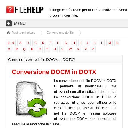
Il luogo che è creato per aiutarti a risolvere diversi
problemi con i file.
Pagina principale
Conversione dei file
PAGINA PRINCIPALE
0 - 9
A
B
C
D
E
F
G
H
I
J
K
L
M
N
CATEGORIE DELLE ESTENSIONI
O
P
Q
R
S
T
U
V
W
X
Y
Z
CATEGORIE DEI DRIVER
Come convertire il file DOCM in DOTX?
FILE DLL
Conversione DOCM in DOTX
CONVERSIONI DI FILE
La conversione del file DOCM in DOTX
SOFTWARE
ti permette di modificare il file
utilizzando un altro software che prima.
La conversione DOCM in DOTX è
sopratutto utile se vuoi attribuire le
caratteristiche precise ai dati contenuti
nel file DOCM e nessun software
utilizzato per DOCM non permette di
eseguire le modifiche richieste.