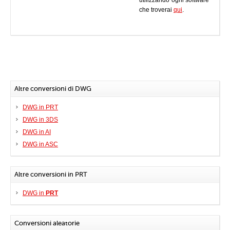
utilizzando ogni software
che troverai
qui
.
Altre conversioni di DWG
DWG in PRT
DWG in 3DS
DWG in AI
DWG in ASC
Altre conversioni in PRT
DWG in
PRT
Conversioni aleatorie