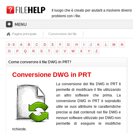
Il luogo che è creato per aiutarti a risolvere diversi
problemi con i file.
Pagina principale
Conversione dei file
PAGINA PRINCIPALE
0 - 9
A
B
C
D
E
F
G
H
I
J
K
L
M
N
CATEGORIE DELLE ESTENSIONI
O
P
Q
R
S
T
U
V
W
X
Y
Z
CATEGORIE DEI DRIVER
Come convertire il file DWG in PRT?
FILE DLL
Conversione DWG in PRT
CONVERSIONI DI FILE
La conversione del file DWG in PRT ti
SOFTWARE
permette di modificare il file utilizzando
un altro software che prima. La
conversione DWG in PRT è sopratutto
utile se vuoi attribuire le caratteristiche
precise ai dati contenuti nel file DWG e
nessun software utilizzato per DWG non
permette di eseguire le modifiche
richieste.