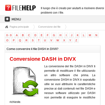
Il luogo che è creato per aiutarti a risolvere diversi
problemi con i file.
Pagina principale
Conversione dei file
PAGINA PRINCIPALE
0 - 9
A
B
C
D
E
F
G
H
I
J
K
L
M
N
CATEGORIE DELLE ESTENSIONI
O
P
Q
R
S
T
U
V
W
X
Y
Z
CATEGORIE DEI DRIVER
Come convertire il file DASH in DIVX?
FILE DLL
Conversione DASH in DIVX
CONVERSIONI DI FILE
La conversione del file DASH in DIVX ti
SOFTWARE
permette di modificare il file utilizzando
un altro software che prima. La
conversione DASH in DIVX è sopratutto
utile se vuoi attribuire le caratteristiche
precise ai dati contenuti nel file DASH e
nessun software utilizzato per DASH
non permette di eseguire le modifiche
richieste.