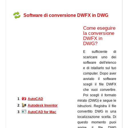
Software di conversione DWFX in DWG
Come eseguire
la conversione
DWFX in
DWG?
E sufficiente di
scaricare uno dei
software dell'elenco
e di istallarlo sul tuo
computer. Dopo aver
avviato il software
scegli il file DWFX
che vuoi convertire.
Poi scegli il formato
1
.
AutoCAD
mirato (DWG) e segue le
2
.
Autodesk Inventor
istruzioni. Registra il file
convertito DWG in una
3
.
AutoCAD for Mac
localizzazione scelta. Di
questo momento puoi
aprire il file DWG