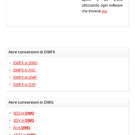
utilizzando ogni software
che troverai
qui
.
Altre conversioni di DWFX
DWFX in DWG
DWFX in ASC
DWFX in DWF
DWFX in DXF
Altre conversioni in DWG
3DS in
DWG
3DV in
DWG
AI in
DWG