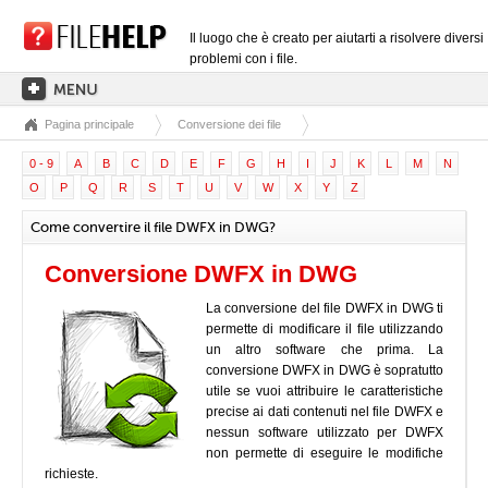
Il luogo che è creato per aiutarti a risolvere diversi
problemi con i file.
Pagina principale
Conversione dei file
PAGINA PRINCIPALE
0 - 9
A
B
C
D
E
F
G
H
I
J
K
L
M
N
CATEGORIE DELLE ESTENSIONI
O
P
Q
R
S
T
U
V
W
X
Y
Z
CATEGORIE DEI DRIVER
Come convertire il file DWFX in DWG?
FILE DLL
Conversione DWFX in DWG
CONVERSIONI DI FILE
La conversione del file DWFX in DWG ti
SOFTWARE
permette di modificare il file utilizzando
un altro software che prima. La
conversione DWFX in DWG è sopratutto
utile se vuoi attribuire le caratteristiche
precise ai dati contenuti nel file DWFX e
nessun software utilizzato per DWFX
non permette di eseguire le modifiche
richieste.