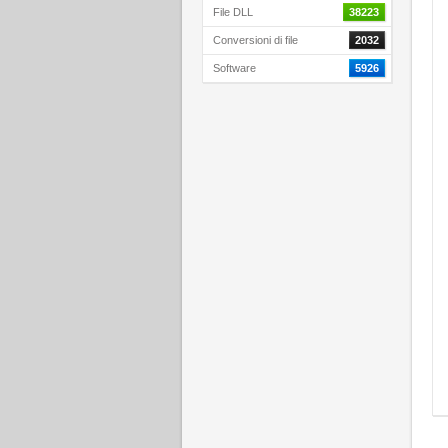
File DLL
38223
Conversioni di file
2032
Software
5926