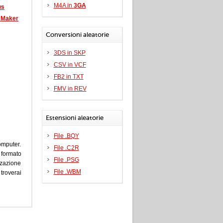
M4A in
3GA
ws
e Maker
Conversioni aleatorie
3DS in SKP
CSV in VCF
FB2 in TXT
FMV in REV
Estensioni aleatorie
File .BQY
omputer.
File .C2R
 formato
File .PSG
zzazione
File .WBM
troverai