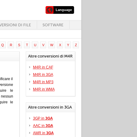
Language
ERSIONI DI FILE
SOFTWARE
Q
R
S
T
U
V
W
X
Y
Z
Altre conversioni di M4R
M4R in CAF
M4R in 3GA
icare il
M4R in MP3
versione
M4R in WMA
uire le
e nessun
uire le
Altre conversioni in 3GA
3GP in
3GA
AAC in
3GA
AMR in
3GA