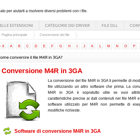
ato per aiutarti a risolvere diversi problemi con i file.
ELLE ESTENSIONI
CATEGORIE DEI DRIVER
FILE DLL
CONV
Pagina principale
Conversione dei file
- 9
A
B
C
D
E
F
G
H
I
J
K
L
M
N
O
P
ome convertire il file M4R in 3GA?
Conversione M4R in 3GA
La conversione del file M4R in 3GA ti permette di modif
file utilizzando un altro software che prima. La con
M4R in 3GA è sopratutto utile se vuoi attrib
caratteristiche precise ai dati contenuti nel file M4R 
software utilizzato per M4R non permette di eseg
modifiche richieste.
Software di conversione M4R in 3GA