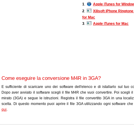
1
.
Apple iTunes for Windo
2
.
Xilisoft iPhone Rington
for Mac
3
.
Apple iTunes for Mac
Come eseguire la conversione M4R in 3GA?
E sufficiente di scaricare uno dei software dell'elenco e di istallarlo sul tuo c
Dopo aver avviato il software scegli il file M4R che vuoi convertire. Poi scegli il
mirato (3GA) e segue le istruzioni. Registra il file convertito 3GA in una locali
scelta. Di questo momento puoi aprire il file 3GA utilizzando ogni software che 
qui
.