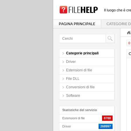
Il luogo che è cre
PAGINA PRINCIPALE
CATEGORIE D
0 
Categorie principali
C
Driver
Estensioni di file
File DLL
Conversioni di file
Software
Statistiche del servizio
Estensioni di file
8788
Driver
268997