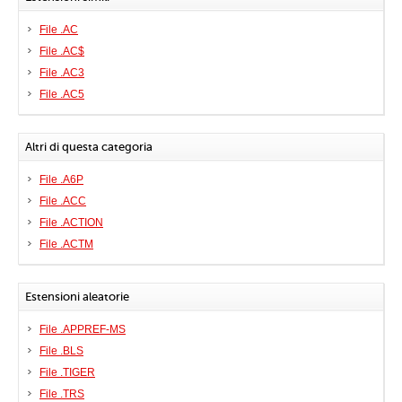
File .AC
File .AC$
File .AC3
File .AC5
Altri di questa categoria
File .A6P
File .ACC
File .ACTION
File .ACTM
Estensioni aleatorie
File .APPREF-MS
File .BLS
File .TIGER
File .TRS