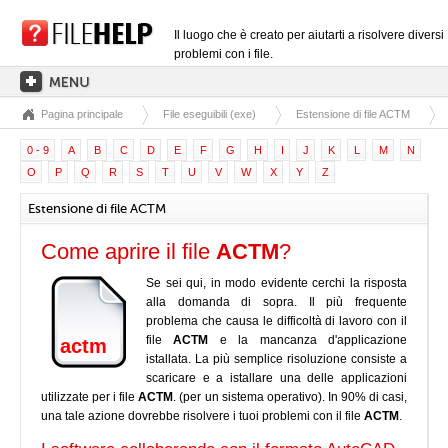
Il luogo che è creato per aiutarti a risolvere diversi
problemi con i file.
Pagina principale
File eseguibili (exe)
Estensione di file ACTM
PAGINA PRINCIPALE
0 - 9
A
B
C
D
E
F
G
H
I
J
K
L
M
N
CATEGORIE DELLE ESTENSIONI
O
P
Q
R
S
T
U
V
W
X
Y
Z
CATEGORIE DEI DRIVER
Estensione di file ACTM
FILE DLL
Come aprire il file
ACTM
?
CONVERSIONI DI FILE
Se sei qui, in modo evidente cerchi la risposta
SOFTWARE
alla domanda di sopra. Il più frequente
problema che causa le difficoltà di lavoro con il
file
ACTM
e la mancanza d'applicazione
actm
istallata. La più semplice risoluzione consiste a
scaricare e a istallare una delle applicazioni
utilizzate per i file
ACTM
. (per un sistema operativo). In 90% di casi,
una tale azione dovrebbe risolvere i tuoi problemi con il file
ACTM
.