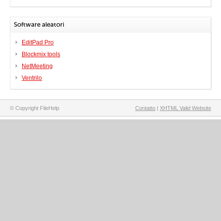
Software aleatori
EditPad Pro
Blockmix tools
NetMeeting
Ventrilo
© Copyright FileHelp
Contatto
|
XHTML Valid Website