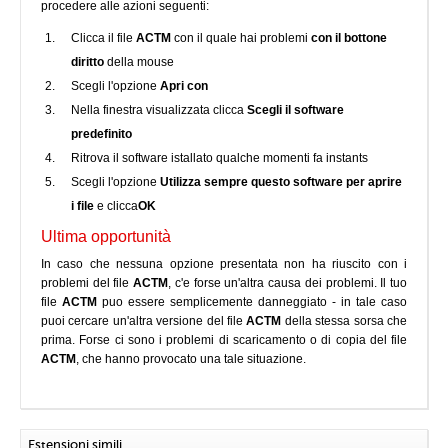
procedere alle azioni seguenti:
Clicca il file
ACTM
con il quale hai problemi
con il bottone
diritto
della mouse
Scegli l'opzione
Apri con
Nella finestra visualizzata clicca
Scegli il software
predefinito
Ritrova il software istallato qualche momenti fa instants
Scegli l'opzione
Utilizza sempre questo software per aprire
i file
e clicca
OK
Ultima opportunità
In caso che nessuna opzione presentata non ha riuscito con i
problemi del file
ACTM
, c'e forse un'altra causa dei problemi. Il tuo
file
ACTM
puo essere semplicemente danneggiato - in tale caso
puoi cercare un'altra versione del file
ACTM
della stessa sorsa che
prima. Forse ci sono i problemi di scaricamento o di copia del file
ACTM
, che hanno provocato una tale situazione.
Estensioni simili