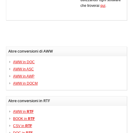
utilizzando ogni software
che troverai
qui
.
Altre conversioni di AWW
AWW in DOC
AWW in ASC
AWW in AWP
AWW in DOCM
Altre conversioni in RTF
AWW in
RTF
BOOK in
RTF
CSV in
RTF