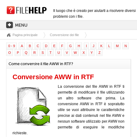
Il luogo che è creato per aiutarti a risolvere diversi
problemi con i file.
Pagina principale
Conversione dei file
PAGINA PRINCIPALE
0 - 9
A
B
C
D
E
F
G
H
I
J
K
L
M
N
CATEGORIE DELLE ESTENSIONI
O
P
Q
R
S
T
U
V
W
X
Y
Z
CATEGORIE DEI DRIVER
Come convertire il file AWW in RTF?
FILE DLL
Conversione AWW in RTF
CONVERSIONI DI FILE
La conversione del file AWW in RTF ti
SOFTWARE
permette di modificare il file utilizzando
un altro software che prima. La
conversione AWW in RTF è sopratutto
utile se vuoi attribuire le caratteristiche
precise ai dati contenuti nel file AWW e
nessun software utilizzato per AWW non
permette di eseguire le modifiche
richieste.