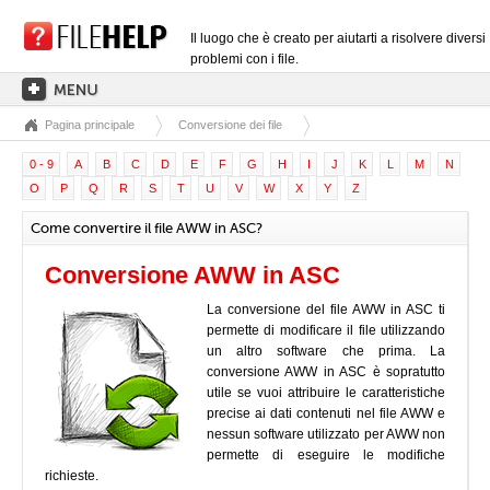
Il luogo che è creato per aiutarti a risolvere diversi
problemi con i file.
Pagina principale
Conversione dei file
PAGINA PRINCIPALE
0 - 9
A
B
C
D
E
F
G
H
I
J
K
L
M
N
CATEGORIE DELLE ESTENSIONI
O
P
Q
R
S
T
U
V
W
X
Y
Z
CATEGORIE DEI DRIVER
Come convertire il file AWW in ASC?
FILE DLL
Conversione AWW in ASC
CONVERSIONI DI FILE
La conversione del file AWW in ASC ti
SOFTWARE
permette di modificare il file utilizzando
un altro software che prima. La
conversione AWW in ASC è sopratutto
utile se vuoi attribuire le caratteristiche
precise ai dati contenuti nel file AWW e
nessun software utilizzato per AWW non
permette di eseguire le modifiche
richieste.