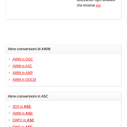
utilizzando ogni software
che troverai
qui
.
Altre conversioni di AWW
AWW in DOC
AWW in ASC
AWW in AWP
AWW in DOCM
Altre conversioni in ASC
3DS in
ASC
AWW in
ASC
DWFX in
ASC