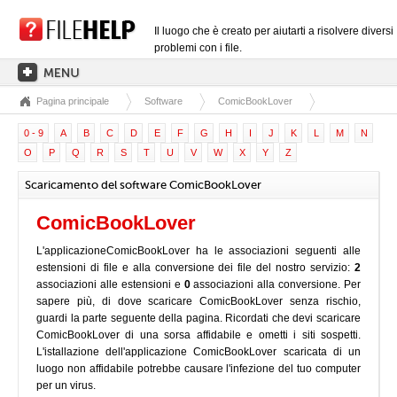
Il luogo che è creato per aiutarti a risolvere diversi
problemi con i file.
Pagina principale
Software
ComicBookLover
PAGINA PRINCIPALE
0 - 9
A
B
C
D
E
F
G
H
I
J
K
L
M
N
CATEGORIE DELLE ESTENSIONI
O
P
Q
R
S
T
U
V
W
X
Y
Z
CATEGORIE DEI DRIVER
Scaricamento del software ComicBookLover
FILE DLL
ComicBookLover
CONVERSIONI DI FILE
L'applicazioneComicBookLover ha le associazioni seguenti alle
SOFTWARE
estensioni di file e alla conversione dei file del nostro servizio:
2
associazioni alle estensioni e
0
associazioni alla conversione. Per
sapere più, di dove scaricare ComicBookLover senza rischio,
guardi la parte seguente della pagina. Ricordati che devi scaricare
ComicBookLover di una sorsa affidabile e ometti i siti sospetti.
L'istallazione dell'applicazione ComicBookLover scaricata di un
luogo non affidabile potrebbe causare l'infezione del tuo computer
per un virus.