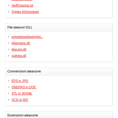
GetPicturesList
Syntes NScheduler
File aleatori DLL
emodelswdisplaylist...
gfxengine.dll
libecpg.dll
outlvba.dll
Conversioni aleatorie
EPS in JPG
ONEPKG in DOC
STL in 3DXML
VCD in ISO
Estensioni aleatorie