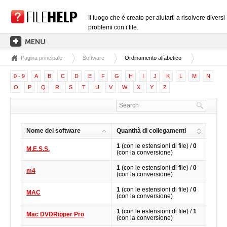
Il luogo che è creato per aiutarti a risolvere diversi
problemi con i file.
Pagina principale
Software
Ordinamento alfabetico
PAGINA PRINCIPALE
0 - 9
A
B
C
D
E
F
G
H
I
J
K
L
M
N
CATEGORIE DELLE ESTENSIONI
O
P
Q
R
S
T
U
V
W
X
Y
Z
CATEGORIE DEI DRIVER
FILE DLL
Nome del software
Quantità di collegamenti
CONVERSIONI DI FILE
1
(con le estensioni di file) /
0
M.E.S.S.
SOFTWARE
(con la conversione)
1
(con le estensioni di file) /
0
m4
(con la conversione)
1
(con le estensioni di file) /
0
MAC
(con la conversione)
1
(con le estensioni di file) /
1
Mac DVDRipper Pro
(con la conversione)