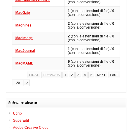
MacGourmet Deluxe
(con la conversione)
1
(con le estensioni di file) /
0
MacGzip
(con la conversione)
2
(con le estensioni di file) /
0
Machines
(con la conversione)
2
(con le estensioni di file) /
0
MacImage
(con la conversione)
1
(con le estensioni di file) /
0
MacJournal
(con la conversione)
9
(con le estensioni di file) /
0
MacMAME
(con la conversione)
FIRST
PREVIOUS
1
2
3
4
5
NEXT
LAST
20
Software aleatori
Ugrib
SuperEdit
Adobe Creative Cloud