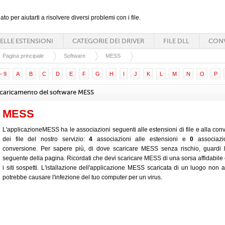
ato per aiutarti a risolvere diversi problemi con i file.
ELLE ESTENSIONI
CATEGORIE DEI DRIVER
FILE DLL
CONV
Pagina principale
Software
MESS
- 9
A
B
C
D
E
F
G
H
I
J
K
L
M
N
O
P
caricamento del software MESS
MESS
L'applicazioneMESS ha le associazioni seguenti alle estensioni di file e alla con
dei file del nostro servizio:
4
associazioni alle estensioni e
0
associazio
conversione. Per sapere più, di dove scaricare MESS senza rischio, guardi 
seguente della pagina. Ricordati che devi scaricare MESS di una sorsa affidabile 
i siti sospetti. L'istallazione dell'applicazione MESS scaricata di un luogo non af
potrebbe causare l'infezione del tuo computer per un virus.