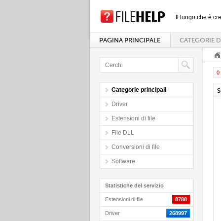
Il luogo che è cre
PAGINA PRINCIPALE
CATEGORIE D
0 
Categorie principali
S
Driver
Estensioni di file
File DLL
Conversioni di file
Software
Statistiche del servizio
Estensioni di file
8788
Driver
268997