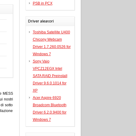
PSB in PCX
Driver aleatori
Toshiba Satellite U400
Chicony Webcam
Driver 1.7.260.0526 for
Windows 7
Sony Vaio
VPCZ12EGX Intel
SATA RAID Preinstall
Driver 9.6.0.1014 for
XP
ware MESS
Acer Aspire 6920
ui nostri
di sotto
Broadcom Bluetooth
allazione
Driver 6.2.0.9400 for
Windows 7