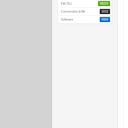
File DLL
38223
Conversioni di file
2032
Software
5926