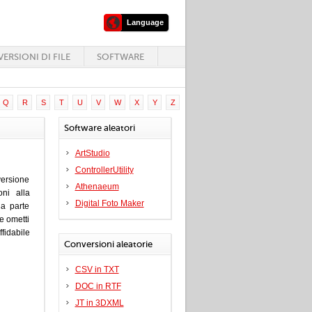
Language
ERSIONI DI FILE
SOFTWARE
Q
R
S
T
U
V
W
X
Y
Z
Software aleatori
ArtStudio
ControllerUtility
versione
Athenaeum
ni alla
Digital Foto Maker
la parte
e ometti
fidabile
Conversioni aleatorie
CSV in TXT
DOC in RTF
JT in 3DXML