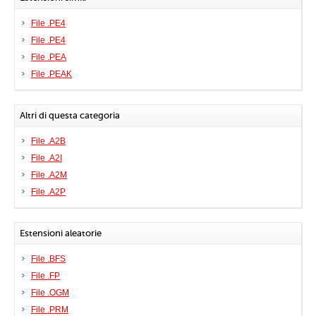
File .PE4
File .PE4
File .PEA
File .PEAK
Altri di questa categoria
File .A2B
File .A2I
File .A2M
File .A2P
Estensioni aleatorie
File .BFS
File .FP
File .OGM
File .PRM