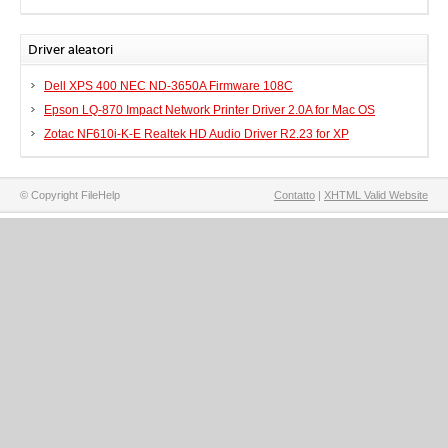
Driver aleatori
Dell XPS 400 NEC ND-3650A Firmware 108C
Epson LQ-870 Impact Network Printer Driver 2.0A for Mac OS
Zotac NF610i-K-E Realtek HD Audio Driver R2.23 for XP
© Copyright FileHelp
Contatto
|
XHTML Valid Website