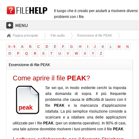
Il luogo che è creato per aiutarti a risolvere diversi
problemi con i file.
Pagina principale
File audio
Estensione di file PEAK
PAGINA PRINCIPALE
0 - 9
A
B
C
D
E
F
G
H
I
J
K
L
M
N
CATEGORIE DELLE ESTENSIONI
O
P
Q
R
S
T
U
V
W
X
Y
Z
CATEGORIE DEI DRIVER
Estensione di file PEAK
FILE DLL
Come aprire il file
PEAK
?
CONVERSIONI DI FILE
Se sei qui, in modo evidente cerchi la risposta
SOFTWARE
alla domanda di sopra. Il più frequente
problema che causa le difficoltà di lavoro con il
file
PEAK
e la mancanza d'applicazione
peak
istallata. La più semplice risoluzione consiste a
scaricare e a istallare una delle applicazioni
utilizzate per i file
PEAK
. (per un sistema operativo). In 90% di casi,
una tale azione dovrebbe risolvere i tuoi problemi con il file
PEAK
.