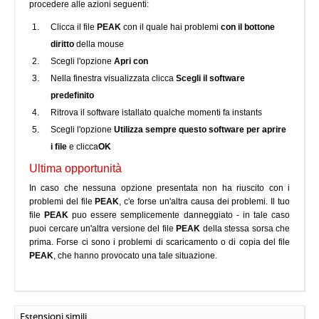
procedere alle azioni seguenti:
Clicca il file
PEAK
con il quale hai problemi
con il bottone
diritto
della mouse
Scegli l'opzione
Apri con
Nella finestra visualizzata clicca
Scegli il software
predefinito
Ritrova il software istallato qualche momenti fa instants
Scegli l'opzione
Utilizza sempre questo software per aprire
i file
e clicca
OK
Ultima opportunità
In caso che nessuna opzione presentata non ha riuscito con i
problemi del file
PEAK
, c'e forse un'altra causa dei problemi. Il tuo
file
PEAK
puo essere semplicemente danneggiato - in tale caso
puoi cercare un'altra versione del file
PEAK
della stessa sorsa che
prima. Forse ci sono i problemi di scaricamento o di copia del file
PEAK
, che hanno provocato una tale situazione.
Estensioni simili