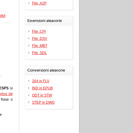
File .A2P
lkit
Estensioni aleatorie
File .CPI
File .DSV
File .MBT
File .SDL
Conversioni aleatorie
a
264 in FLV
ESPS
si
IND in EPUB
i plus de
ODT in STW
a frase o
STEP in DWG
e