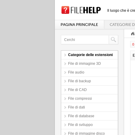
Il luogo che è cre
PAGINA PRINCIPALE
CATEGORIE D
0 
Categorie delle estensioni
E
File di immagine 3D
File audio
File di backup
File di CAD
File compressi
File di dati
File di database
File di sviluppo
File di immagine disco