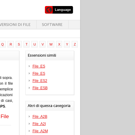
Language
ERSIONI DI FILE
SOFTWARE
Q
R
S
T
U
V
W
X
Y
Z
Estensioni simili
File .ES
File .ES
i sopra.
File .ES2
 il file
File .ESB
emplice
icazioni
di casi,
Altri di questa categoria
SPS
.
File
File .A2B
File .A2I
File .A2M