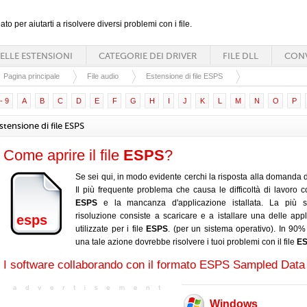
ato per aiutarti a risolvere diversi problemi con i file.
ELLE ESTENSIONI
CATEGORIE DEI DRIVER
FILE DLL
CONV
Pagina principale
File audio
Estensione di file ESPS
- 9
A
B
C
D
E
F
G
H
I
J
K
L
M
N
O
P
stensione di file ESPS
Come aprire il file
ESPS
?
Se sei qui, in modo evidente cerchi la risposta alla domanda d
Il più frequente problema che causa le difficoltà di lavoro con
ESPS
e la mancanza d'applicazione istallata. La più s
risoluzione consiste a scaricare e a istallare una delle appl
esps
utilizzate per i file
ESPS
. (per un sistema operativo). In 90% 
una tale azione dovrebbe risolvere i tuoi problemi con il file
E
I software collaborando con il formato ESPS Sampled Data 
Windows