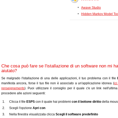
Awave Studio
Hidden Markov Model Too
Che cosa può fare se l'istallazione di un software non mi h
aiutato?
Se malgrado l'istallazione di una delle applicazioni, il tuo problema con il file
manifesta ancora, forse il tuo file non è associato a un'applicazione idonea (
ic
renseignements
). Puoi utilizzare il consiglio per il quale c'e un link nell'ultim
procedere alle azioni seguenti:
Clicca il file
ESPS
con il quale hai problemi
con il bottone diritto
della mous
Scegli l'opzione
Apri con
Nella finestra visualizzata clicca
Scegli il software predefinito