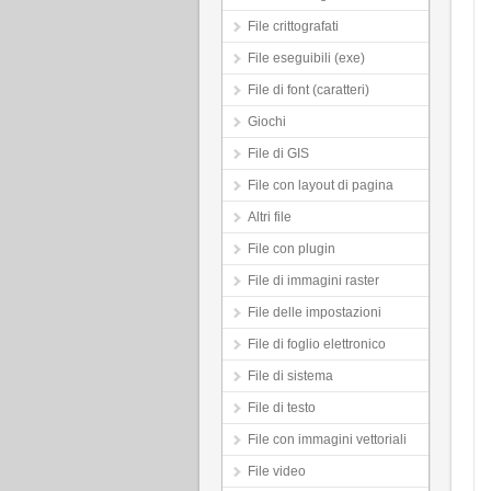
File crittografati
File eseguibili (exe)
File di font (caratteri)
Giochi
File di GIS
File con layout di pagina
Altri file
File con plugin
File di immagini raster
File delle impostazioni
File di foglio elettronico
File di sistema
File di testo
File con immagini vettoriali
File video