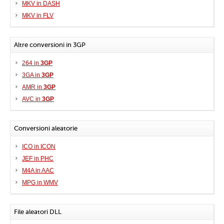
MKV in DASH
MKV in FLV
Altre conversioni in 3GP
264 in
3GP
3GA in
3GP
AMR in
3GP
AVC in
3GP
Conversioni aleatorie
ICO in ICON
JEF in PHC
M4A in AAC
MPG in WMV
File aleatori DLL