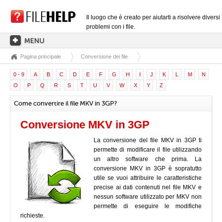
Il luogo che è creato per aiutarti a risolvere diversi
problemi con i file.
Pagina principale
Conversione dei file
PAGINA PRINCIPALE
0 - 9
A
B
C
D
E
F
G
H
I
J
K
L
M
N
CATEGORIE DELLE ESTENSIONI
O
P
Q
R
S
T
U
V
W
X
Y
Z
CATEGORIE DEI DRIVER
Come convertire il file MKV in 3GP?
FILE DLL
Conversione MKV in 3GP
CONVERSIONI DI FILE
La conversione del file MKV in 3GP ti
SOFTWARE
permette di modificare il file utilizzando
un altro software che prima. La
conversione MKV in 3GP è sopratutto
utile se vuoi attribuire le caratteristiche
precise ai dati contenuti nel file MKV e
nessun software utilizzato per MKV non
permette di eseguire le modifiche
richieste.