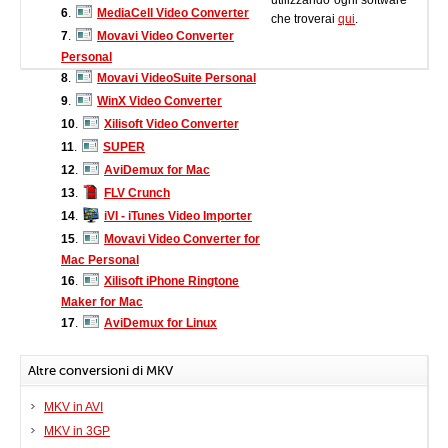
utilizzando ogni software
6
.
MediaCell Video Converter
che troverai
qui
.
7
.
Movavi Video Converter
Personal
8
.
Movavi VideoSuite Personal
9
.
WinX Video Converter
10
.
Xilisoft Video Converter
11
.
SUPER
12
.
AviDemux for Mac
13
.
FLV Crunch
14
.
iVI - iTunes Video Importer
15
.
Movavi Video Converter for
Mac Personal
16
.
Xilisoft iPhone Ringtone
Maker for Mac
17
.
AviDemux for Linux
Altre conversioni di MKV
MKV in AVI
MKV in 3GP