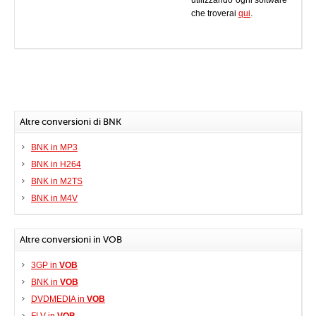
utilizzando ogni software
che troverai
qui
.
Altre conversioni di BNK
BNK in MP3
BNK in H264
BNK in M2TS
BNK in M4V
Altre conversioni in VOB
3GP in
VOB
BNK in
VOB
DVDMEDIA in
VOB