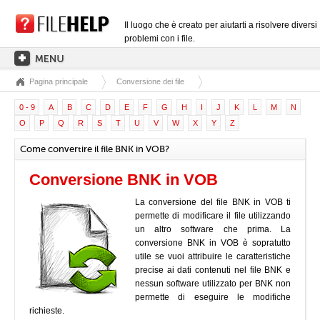
Il luogo che è creato per aiutarti a risolvere diversi
problemi con i file.
Pagina principale
Conversione dei file
PAGINA PRINCIPALE
0 - 9
A
B
C
D
E
F
G
H
I
J
K
L
M
N
CATEGORIE DELLE ESTENSIONI
O
P
Q
R
S
T
U
V
W
X
Y
Z
CATEGORIE DEI DRIVER
Come convertire il file BNK in VOB?
FILE DLL
Conversione BNK in VOB
CONVERSIONI DI FILE
La conversione del file BNK in VOB ti
SOFTWARE
permette di modificare il file utilizzando
un altro software che prima. La
conversione BNK in VOB è sopratutto
utile se vuoi attribuire le caratteristiche
precise ai dati contenuti nel file BNK e
nessun software utilizzato per BNK non
permette di eseguire le modifiche
richieste.