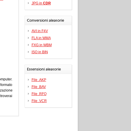
JPG in
CDR
Conversioni aleatorie
AVI in F4V
FLA in WMA
FXG in WBM
ISO in BIN
Estensioni aleatorie
omputer.
File .AKP
 formato
File .BAV
zzazione
File .RFO
troverai
File .VCR