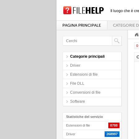
Il luogo che è cre
PAGINA PRINCIPALE
CATEGORIE D
0 
Categorie principali
C
Driver
Estensioni di file
File DLL
Conversioni di file
Software
Statistiche del servizio
Estensioni di file
8788
Driver
268997