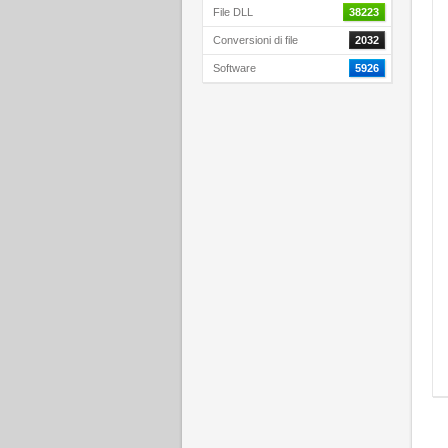
File DLL
38223
Conversioni di file
2032
Software
5926