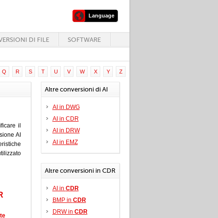
Language
ERSIONI DI FILE
SOFTWARE
Q
R
S
T
U
V
W
X
Y
Z
Altre conversioni di AI
AI in DWG
AI in CDR
icare il
AI in DRW
sione AI
AI in EMZ
ristiche
tilizzato
Altre conversioni in CDR
AI in
CDR
R
BMP in
CDR
DRW in
CDR
te