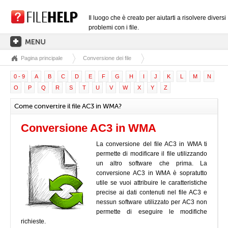
Il luogo che è creato per aiutarti a risolvere diversi
problemi con i file.
Pagina principale
Conversione dei file
PAGINA PRINCIPALE
0 - 9
A
B
C
D
E
F
G
H
I
J
K
L
M
N
CATEGORIE DELLE ESTENSIONI
O
P
Q
R
S
T
U
V
W
X
Y
Z
CATEGORIE DEI DRIVER
Come convertire il file AC3 in WMA?
FILE DLL
Conversione AC3 in WMA
CONVERSIONI DI FILE
La conversione del file AC3 in WMA ti
SOFTWARE
permette di modificare il file utilizzando
un altro software che prima. La
conversione AC3 in WMA è sopratutto
utile se vuoi attribuire le caratteristiche
precise ai dati contenuti nel file AC3 e
nessun software utilizzato per AC3 non
permette di eseguire le modifiche
richieste.