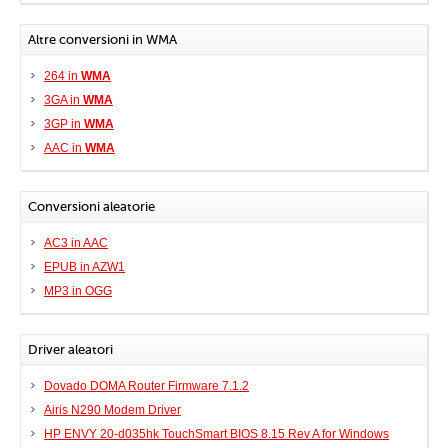
Altre conversioni in WMA
264 in
WMA
3GA in
WMA
3GP in
WMA
AAC in
WMA
Conversioni aleatorie
AC3 in AAC
EPUB in AZW1
MP3 in OGG
Driver aleatori
Dovado DOMA Router Firmware 7.1.2
Airis N290 Modem Driver
HP ENVY 20-d035hk TouchSmart BIOS 8.15 Rev A for Windows