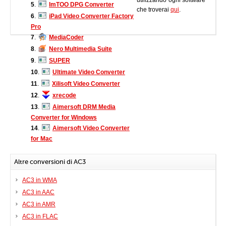
utilizzando ogni software
5
.
ImTOO DPG Converter
che troverai
qui
.
6
.
iPad Video Converter Factory
Pro
7
.
MediaCoder
8
.
Nero Multimedia Suite
9
.
SUPER
10
.
Ultimate Video Converter
11
.
Xilisoft Video Converter
12
.
xrecode
13
.
Aimersoft DRM Media
Converter for Windows
14
.
Aimersoft Video Converter
for Mac
Altre conversioni di AC3
AC3 in WMA
AC3 in AAC
AC3 in AMR
AC3 in FLAC