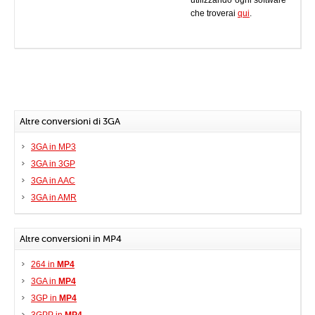
utilizzando ogni software
che troverai
qui
.
Altre conversioni di 3GA
3GA in MP3
3GA in 3GP
3GA in AAC
3GA in AMR
Altre conversioni in MP4
264 in
MP4
3GA in
MP4
3GP in
MP4