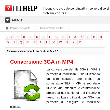
Il luogo che è creato per aiutarti a risolvere diversi
problemi con i file.
Pagina principale
Conversione dei file
PAGINA PRINCIPALE
0 - 9
A
B
C
D
E
F
G
H
I
J
K
L
M
N
CATEGORIE DELLE ESTENSIONI
O
P
Q
R
S
T
U
V
W
X
Y
Z
CATEGORIE DEI DRIVER
Come convertire il file 3GA in MP4?
FILE DLL
Conversione 3GA in MP4
CONVERSIONI DI FILE
La conversione del file 3GA in MP4 ti
SOFTWARE
permette di modificare il file utilizzando
un altro software che prima. La
conversione 3GA in MP4 è sopratutto
utile se vuoi attribuire le caratteristiche
precise ai dati contenuti nel file 3GA e
nessun software utilizzato per 3GA non
permette di eseguire le modifiche
richieste.