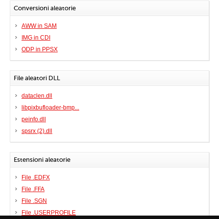
Conversioni aleatorie
AWW in SAM
IMG in CDI
ODP in PPSX
File aleatori DLL
dataclen.dll
libpixbufloader-bmp...
peinfo.dll
spsrx (2).dll
Estensioni aleatorie
File .EDFX
File .FFA
File .SGN
File .USERPROFILE