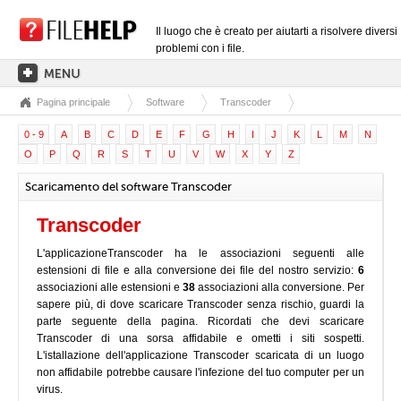
Il luogo che è creato per aiutarti a risolvere diversi
problemi con i file.
Pagina principale
Software
Transcoder
PAGINA PRINCIPALE
0 - 9
A
B
C
D
E
F
G
H
I
J
K
L
M
N
CATEGORIE DELLE ESTENSIONI
O
P
Q
R
S
T
U
V
W
X
Y
Z
CATEGORIE DEI DRIVER
Scaricamento del software Transcoder
FILE DLL
Transcoder
CONVERSIONI DI FILE
L'applicazioneTranscoder ha le associazioni seguenti alle
SOFTWARE
estensioni di file e alla conversione dei file del nostro servizio:
6
associazioni alle estensioni e
38
associazioni alla conversione. Per
sapere più, di dove scaricare Transcoder senza rischio, guardi la
parte seguente della pagina. Ricordati che devi scaricare
Transcoder di una sorsa affidabile e ometti i siti sospetti.
L'istallazione dell'applicazione Transcoder scaricata di un luogo
non affidabile potrebbe causare l'infezione del tuo computer per un
virus.