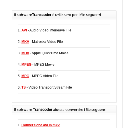
Il software
Transcoder
è utilizzato per i file seguenti:
1.
AVI
- Audio Video Interleave File
2.
MKV
- Matroska Video File
3.
MOV
- Apple QuickTime Movie
4.
MPEG
- MPEG Movie
5.
MPG
- MPEG Video File
6.
TS
- Video Transport Stream File
Il software
Transcoder
aiuta a convertire i file seguenti
1.
Conversione avi in mkv