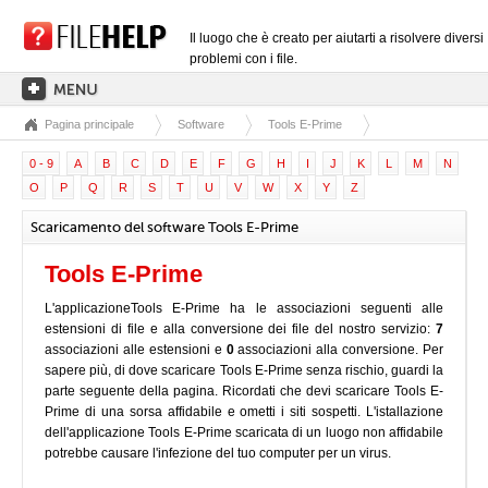
Il luogo che è creato per aiutarti a risolvere diversi
problemi con i file.
Pagina principale
Software
Tools E-Prime
PAGINA PRINCIPALE
0 - 9
A
B
C
D
E
F
G
H
I
J
K
L
M
N
CATEGORIE DELLE ESTENSIONI
O
P
Q
R
S
T
U
V
W
X
Y
Z
CATEGORIE DEI DRIVER
Scaricamento del software Tools E-Prime
FILE DLL
Tools E-Prime
CONVERSIONI DI FILE
L'applicazioneTools E-Prime ha le associazioni seguenti alle
SOFTWARE
estensioni di file e alla conversione dei file del nostro servizio:
7
associazioni alle estensioni e
0
associazioni alla conversione. Per
sapere più, di dove scaricare Tools E-Prime senza rischio, guardi la
parte seguente della pagina. Ricordati che devi scaricare Tools E-
Prime di una sorsa affidabile e ometti i siti sospetti. L'istallazione
dell'applicazione Tools E-Prime scaricata di un luogo non affidabile
potrebbe causare l'infezione del tuo computer per un virus.