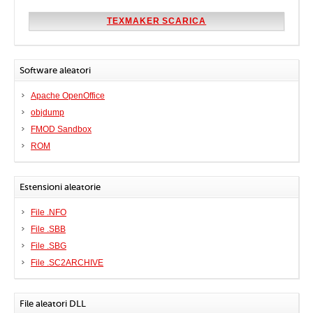
TEXMAKER SCARICA
Software aleatori
Apache OpenOffice
objdump
FMOD Sandbox
ROM
Estensioni aleatorie
File .NFO
File .SBB
File .SBG
File .SC2ARCHIVE
File aleatori DLL