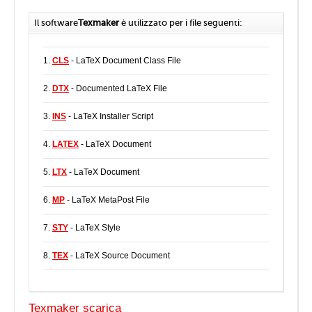
Il software
Texmaker
è utilizzato per i file seguenti:
1.
CLS
- LaTeX Document Class File
2.
DTX
- Documented LaTeX File
3.
INS
- LaTeX Installer Script
4.
LATEX
- LaTeX Document
5.
LTX
- LaTeX Document
6.
MP
- LaTeX MetaPost File
7.
STY
- LaTeX Style
8.
TEX
- LaTeX Source Document
Texmaker scarica