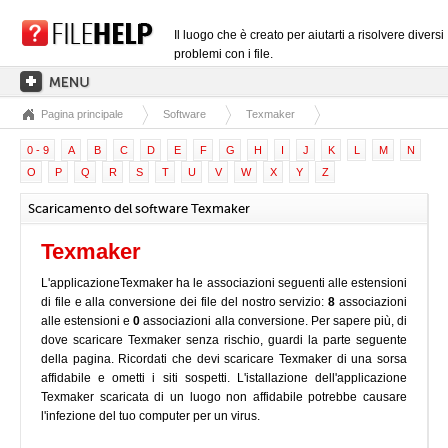
Il luogo che è creato per aiutarti a risolvere diversi
problemi con i file.
Pagina principale
Software
Texmaker
PAGINA PRINCIPALE
0 - 9
A
B
C
D
E
F
G
H
I
J
K
L
M
N
CATEGORIE DELLE ESTENSIONI
O
P
Q
R
S
T
U
V
W
X
Y
Z
CATEGORIE DEI DRIVER
Scaricamento del software Texmaker
FILE DLL
Texmaker
CONVERSIONI DI FILE
L'applicazioneTexmaker ha le associazioni seguenti alle estensioni
SOFTWARE
di file e alla conversione dei file del nostro servizio:
8
associazioni
alle estensioni e
0
associazioni alla conversione. Per sapere più, di
dove scaricare Texmaker senza rischio, guardi la parte seguente
della pagina. Ricordati che devi scaricare Texmaker di una sorsa
affidabile e ometti i siti sospetti. L'istallazione dell'applicazione
Texmaker scaricata di un luogo non affidabile potrebbe causare
l'infezione del tuo computer per un virus.