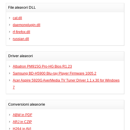
File aleatori DLL
cat.dll
daemonplugin.dll
rf-firefox.dll
russian.dll
Driver aleatori
Albatron PM915G Pro-HG Bios R1.23
Samsung BD-H5900 Blu-ray Player Firmware 1005.2
Acer Aspire 5920G AverMedia TV Tuner Driver 1.1.x.30 for Windows
7
Conversioni aleatorie
ABW in PDF
ARJ in CZIP
H264 in AVI