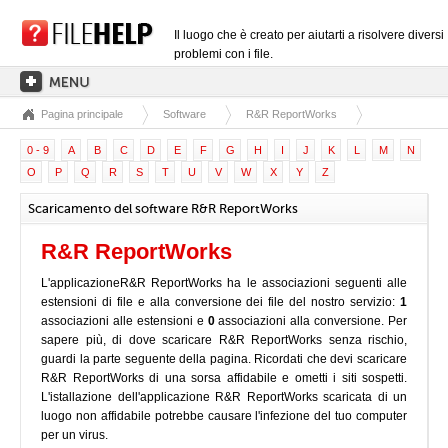
Il luogo che è creato per aiutarti a risolvere diversi
problemi con i file.
Pagina principale
Software
R&R ReportWorks
PAGINA PRINCIPALE
0 - 9
A
B
C
D
E
F
G
H
I
J
K
L
M
N
CATEGORIE DELLE ESTENSIONI
O
P
Q
R
S
T
U
V
W
X
Y
Z
CATEGORIE DEI DRIVER
Scaricamento del software R&R ReportWorks
FILE DLL
R&R ReportWorks
CONVERSIONI DI FILE
L'applicazioneR&R ReportWorks ha le associazioni seguenti alle
SOFTWARE
estensioni di file e alla conversione dei file del nostro servizio:
1
associazioni alle estensioni e
0
associazioni alla conversione. Per
sapere più, di dove scaricare R&R ReportWorks senza rischio,
guardi la parte seguente della pagina. Ricordati che devi scaricare
R&R ReportWorks di una sorsa affidabile e ometti i siti sospetti.
L'istallazione dell'applicazione R&R ReportWorks scaricata di un
luogo non affidabile potrebbe causare l'infezione del tuo computer
per un virus.