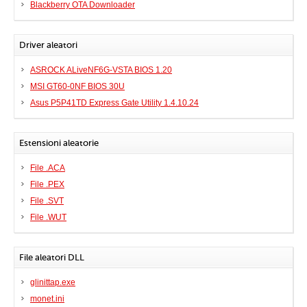
Blackberry OTA Downloader
Driver aleatori
ASROCK ALiveNF6G-VSTA BIOS 1.20
MSI GT60-0NF BIOS 30U
Asus P5P41TD Express Gate Utility 1.4.10.24
Estensioni aleatorie
File .ACA
File .PEX
File .SVT
File .WUT
File aleatori DLL
glinittap.exe
monet.ini