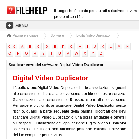
Il luogo che è creato per aiutarti a risolvere diversi
problemi con i file.
Pagina principale
Software
Digital Video Duplicator
PAGINA PRINCIPALE
0 - 9
A
B
C
D
E
F
G
H
I
J
K
L
M
N
CATEGORIE DELLE ESTENSIONI
O
P
Q
R
S
T
U
V
W
X
Y
Z
CATEGORIE DEI DRIVER
Scaricamento del software Digital Video Duplicator
FILE DLL
Digital Video Duplicator
CONVERSIONI DI FILE
L'applicazioneDigital Video Duplicator ha le associazioni seguenti
SOFTWARE
alle estensioni di file e alla conversione dei file del nostro servizio:
2
associazioni alle estensioni e
0
associazioni alla conversione.
Per sapere più, di dove scaricare Digital Video Duplicator senza
rischio, guardi la parte seguente della pagina. Ricordati che devi
scaricare Digital Video Duplicator di una sorsa affidabile e ometti i
siti sospetti. L'istallazione dell'applicazione Digital Video Duplicator
scaricata di un luogo non affidabile potrebbe causare l'infezione
del tuo computer per un virus.