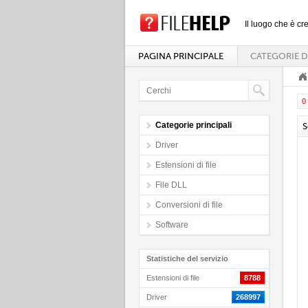
Il luogo che è cre
PAGINA PRINCIPALE
CATEGORIE D
0 
Categorie principali
S
Driver
Estensioni di file
File DLL
Conversioni di file
Software
Statistiche del servizio
Estensioni di file
8788
Driver
268997