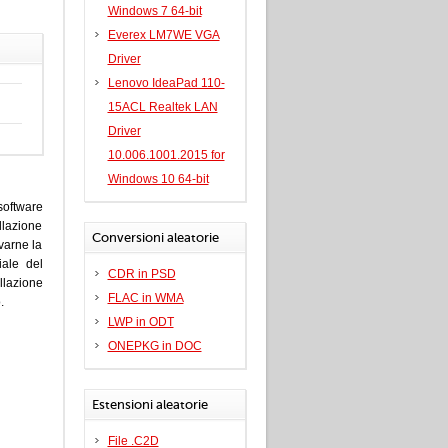
Windows 7 64-bit
Everex LM7WE VGA
Driver
Lenovo IdeaPad 110-
15ACL Realtek LAN
Driver
10.006.1001.2015 for
Windows 10 64-bit
software
llazione
Conversioni aleatorie
varne la
iale del
CDR in PSD
lazione
FLAC in WMA
.
LWP in ODT
ONEPKG in DOC
Estensioni aleatorie
File .C2D