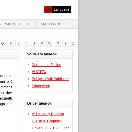
Language
ERSIONI DI FILE
SOFTWARE
Q
R
S
T
U
V
W
X
Y
Z
Software aleatori
Multimedia Fusion
AUCTEX
sioni di
BeLight Swift Publisher
ioni e
0
Framework
Commons
che devi
ospetti.
Driver aleatori
uogo non
ATI Mobility Radeon
HD 3870 Graphics
Driver 8.632.1.2000 for