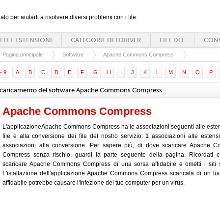
ato per aiutarti a risolvere diversi problemi con i file.
ELLE ESTENSIONI
CATEGORIE DEI DRIVER
FILE DLL
CONV
Pagina principale
Software
Apache Commons Compress
- 9
A
B
C
D
E
F
G
H
I
J
K
L
M
N
O
P
caricamento del software Apache Commons Compress
Apache Commons Compress
L'applicazioneApache Commons Compress ha le associazioni seguenti alle esten
file e alla conversione dei file del nostro servizio:
1
associazioni alle estens
associazioni alla conversione. Per sapere più, di dove scaricare Apache 
Compress senza rischio, guardi la parte seguente della pagina. Ricordati 
scaricare Apache Commons Compress di una sorsa affidabile e ometti i siti s
L'istallazione dell'applicazione Apache Commons Compress scaricata di un l
affidabile potrebbe causare l'infezione del tuo computer per un virus.