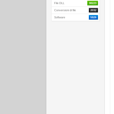
File DLL
38223
Conversioni di file
2032
Software
5926