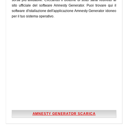
sorsa più affidabile. Cliccando il bottone di sotto sarai rediretto al
sito ufficiale del software Amnesty Generator. Puoi trovare qui il
software d'istallazione dell'applicazione Amnesty Generator idoneo
per il tuo sistema operativo.
AMNESTY GENERATOR SCARICA