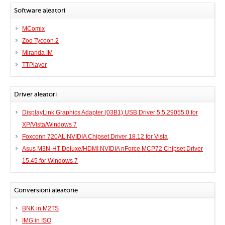
Software aleatori
MComix
Zoo Tycoon 2
Miranda IM
TTPlayer
Driver aleatori
DisplayLink Graphics Adapter (03B1) USB Driver 5.5.29055.0 for
XP/Vista/Windows 7
Foxconn 720AL NVIDIA Chipset Driver 18.12 for Vista
Asus M3N-HT Deluxe/HDMI NVIDIA nForce MCP72 Chipset Driver
15.45 for Windows 7
Conversioni aleatorie
BNK in M2TS
IMG in ISO