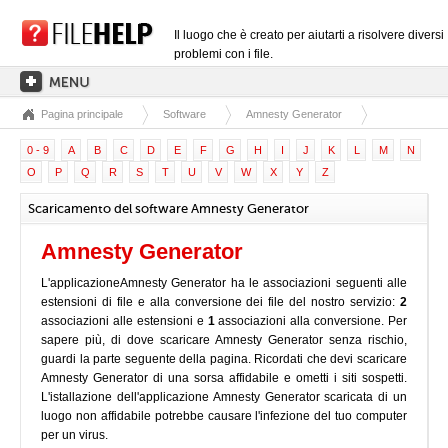
Il luogo che è creato per aiutarti a risolvere diversi
problemi con i file.
Pagina principale
Software
Amnesty Generator
PAGINA PRINCIPALE
0 - 9
A
B
C
D
E
F
G
H
I
J
K
L
M
N
CATEGORIE DELLE ESTENSIONI
O
P
Q
R
S
T
U
V
W
X
Y
Z
CATEGORIE DEI DRIVER
Scaricamento del software Amnesty Generator
FILE DLL
Amnesty Generator
CONVERSIONI DI FILE
L'applicazioneAmnesty Generator ha le associazioni seguenti alle
SOFTWARE
estensioni di file e alla conversione dei file del nostro servizio:
2
associazioni alle estensioni e
1
associazioni alla conversione. Per
sapere più, di dove scaricare Amnesty Generator senza rischio,
guardi la parte seguente della pagina. Ricordati che devi scaricare
Amnesty Generator di una sorsa affidabile e ometti i siti sospetti.
L'istallazione dell'applicazione Amnesty Generator scaricata di un
luogo non affidabile potrebbe causare l'infezione del tuo computer
per un virus.