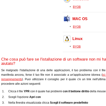
BYOB
MAC OS
BYOB
Linux
BYOB
Che cosa può fare se l'istallazione di un software non mi h
aiutato?
Se malgrado l'istallazione di una delle applicazioni, il tuo problema con il fil
manifesta ancora, forse il tuo file non è associato a un'applicazione idonea (
ic
renseignements
). Puoi utilizzare il consiglio per il quale c'e un link nell'ultim
procedere alle azioni seguenti:
Clicca il file
YPR
con il quale hai problemi
con il bottone diritto
della mouse
Scegli l'opzione
Apri con
Nella finestra visualizzata clicca
Scegli il software predefinito