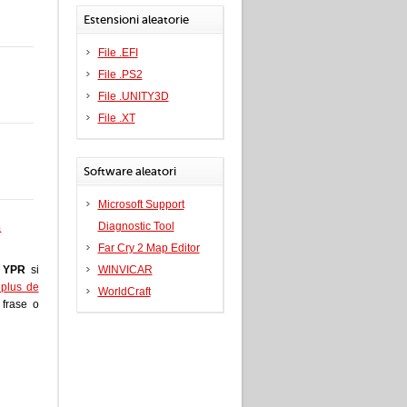
Estensioni aleatorie
File .EFI
File .PS2
File .UNITY3D
File .XT
Software aleatori
Microsoft Support
a
Diagnostic Tool
Far Cry 2 Map Editor
e
YPR
si
WINVICAR
i plus de
WorldCraft
a frase o