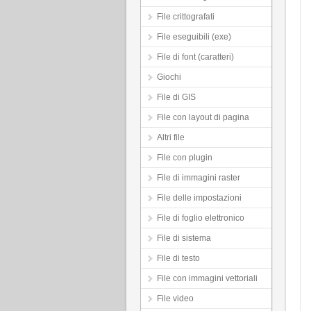
File crittografati
File eseguibili (exe)
File di font (caratteri)
Giochi
File di GIS
File con layout di pagina
Altri file
File con plugin
File di immagini raster
File delle impostazioni
File di foglio elettronico
File di sistema
File di testo
File con immagini vettoriali
File video