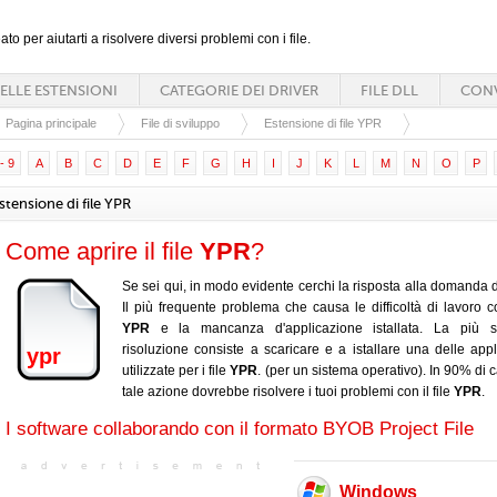
ato per aiutarti a risolvere diversi problemi con i file.
ELLE ESTENSIONI
CATEGORIE DEI DRIVER
FILE DLL
CONV
Pagina principale
File di sviluppo
Estensione di file YPR
- 9
A
B
C
D
E
F
G
H
I
J
K
L
M
N
O
P
stensione di file YPR
Come aprire il file
YPR
?
Se sei qui, in modo evidente cerchi la risposta alla domanda d
Il più frequente problema che causa le difficoltà di lavoro con
YPR
e la mancanza d'applicazione istallata. La più s
risoluzione consiste a scaricare e a istallare una delle appl
ypr
utilizzate per i file
YPR
. (per un sistema operativo). In 90% di 
tale azione dovrebbe risolvere i tuoi problemi con il file
YPR
.
I software collaborando con il formato BYOB Project File
Windows