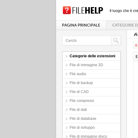
Il luogo che è cre
PAGINA PRINCIPALE
CATEGORIE D
0 
Categorie delle estensioni
E
File di immagine 3D
File audio
File di backup
File di CAD
File compressi
File di dati
File di database
File di sviluppo
File di immagine disco