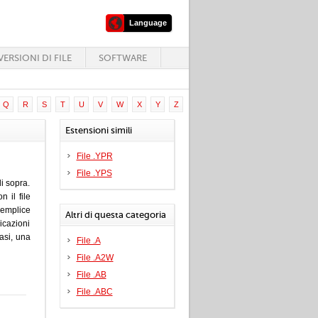
Language
ERSIONI DI FILE
SOFTWARE
Q
R
S
T
U
V
W
X
Y
Z
Estensioni simili
File .YPR
File .YPS
i sopra.
 il file
emplice
Altri di questa categoria
icazioni
casi, una
File .A
File .A2W
File .AB
File .ABC