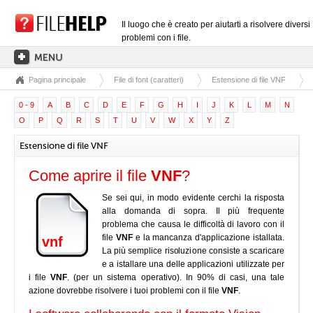
Il luogo che è creato per aiutarti a risolvere diversi
problemi con i file.
Pagina principale
File di font (caratteri)
Estensione di file VNF
PAGINA PRINCIPALE
0 - 9
A
B
C
D
E
F
G
H
I
J
K
L
M
N
CATEGORIE DELLE ESTENSIONI
O
P
Q
R
S
T
U
V
W
X
Y
Z
CATEGORIE DEI DRIVER
Estensione di file VNF
FILE DLL
Come aprire il file
VNF
?
CONVERSIONI DI FILE
Se sei qui, in modo evidente cerchi la risposta
SOFTWARE
alla domanda di sopra. Il più frequente
problema che causa le difficoltà di lavoro con il
file
VNF
e la mancanza d'applicazione istallata.
vnf
La più semplice risoluzione consiste a scaricare
e a istallare una delle applicazioni utilizzate per
i file
VNF
. (per un sistema operativo). In 90% di casi, una tale
azione dovrebbe risolvere i tuoi problemi con il file
VNF
.