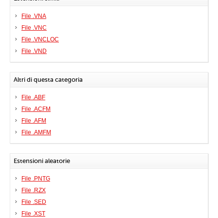
File .VNA
File .VNC
File .VNCLOC
File .VND
Altri di questa categoria
File .ABF
File .ACFM
File .AFM
File .AMFM
Estensioni aleatorie
File .PNTG
File .RZX
File .SED
File .XST