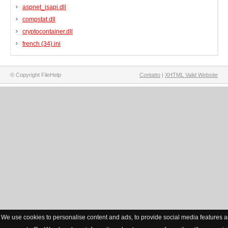
aspnet_isapi.dll
compstat.dll
cryptocontainer.dll
french (34).ini
© Copyright FileHelp
Contatto
|
XHTML Valid Website
We use cookies to personalise content and ads, to provide social media features a