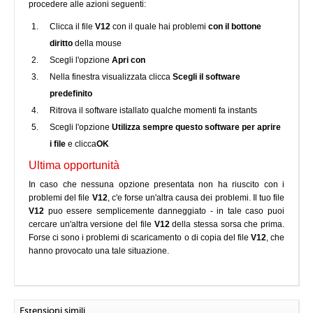
procedere alle azioni seguenti:
Clicca il file
V12
con il quale hai problemi
con il bottone
diritto
della mouse
Scegli l'opzione
Apri con
Nella finestra visualizzata clicca
Scegli il software
predefinito
Ritrova il software istallato qualche momenti fa instants
Scegli l'opzione
Utilizza sempre questo software per aprire
i file
e clicca
OK
Ultima opportunità
In caso che nessuna opzione presentata non ha riuscito con i
problemi del file
V12
, c'e forse un'altra causa dei problemi. Il tuo file
V12
puo essere semplicemente danneggiato - in tale caso puoi
cercare un'altra versione del file
V12
della stessa sorsa che prima.
Forse ci sono i problemi di scaricamento o di copia del file
V12
, che
hanno provocato una tale situazione.
Estensioni simili