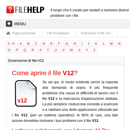
Il luogo che è creato per aiutarti a risolvere diversi
problemi con i file.
Pagina principale
File di database
Estensione di file V12
PAGINA PRINCIPALE
0 - 9
A
B
C
D
E
F
G
H
I
J
K
L
M
N
CATEGORIE DELLE ESTENSIONI
O
P
Q
R
S
T
U
V
W
X
Y
Z
CATEGORIE DEI DRIVER
Estensione di file V12
FILE DLL
Come aprire il file
V12
?
CONVERSIONI DI FILE
Se sei qui, in modo evidente cerchi la risposta
SOFTWARE
alla domanda di sopra. Il più frequente
problema che causa le difficoltà di lavoro con il
file
V12
e la mancanza d'applicazione istallata.
v12
La più semplice risoluzione consiste a scaricare
e a istallare una delle applicazioni utilizzate per
i file
V12
. (per un sistema operativo). In 90% di casi, una tale
azione dovrebbe risolvere i tuoi problemi con il file
V12
.