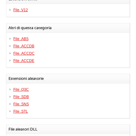
File .V12
Altri di questa categoria
File .ABS
File .ACCDB
File .ACCDC
File .ACCDE
Estensioni aleatorie
File .Q3C
File .SDB
File .SNS
File .STL
File aleatori DLL