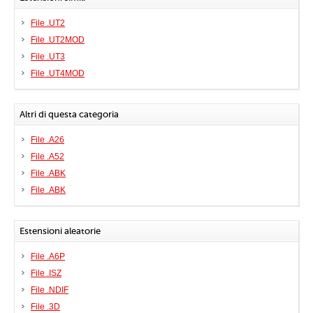
File .UT2
File .UT2MOD
File .UT3
File .UT4MOD
Altri di questa categoria
File .A26
File .A52
File .ABK
File .ABK
Estensioni aleatorie
File .A6P
File .ISZ
File .NDIF
File .3D