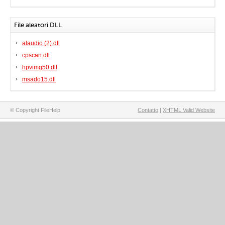
File aleatori DLL
alaudio (2).dll
cpscan.dll
hpvimg50.dll
msado15.dll
© Copyright FileHelp
Contatto
|
XHTML Valid Website