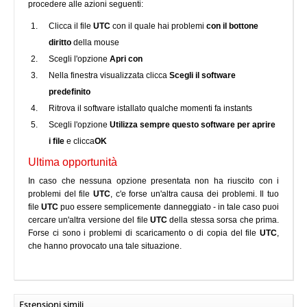
procedere alle azioni seguenti:
Clicca il file
UTC
con il quale hai problemi
con il bottone
diritto
della mouse
Scegli l'opzione
Apri con
Nella finestra visualizzata clicca
Scegli il software
predefinito
Ritrova il software istallato qualche momenti fa instants
Scegli l'opzione
Utilizza sempre questo software per aprire
i file
e clicca
OK
Ultima opportunità
In caso che nessuna opzione presentata non ha riuscito con i
problemi del file
UTC
, c'e forse un'altra causa dei problemi. Il tuo
file
UTC
puo essere semplicemente danneggiato - in tale caso puoi
cercare un'altra versione del file
UTC
della stessa sorsa che prima.
Forse ci sono i problemi di scaricamento o di copia del file
UTC
,
che hanno provocato una tale situazione.
Estensioni simili