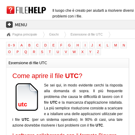
Il luogo che è creato per aiutarti a risolvere diversi
problemi con i file.
Pagina principale
Giochi
Estensione di file UTC
PAGINA PRINCIPALE
0 - 9
A
B
C
D
E
F
G
H
I
J
K
L
M
N
CATEGORIE DELLE ESTENSIONI
O
P
Q
R
S
T
U
V
W
X
Y
Z
CATEGORIE DEI DRIVER
Estensione di file UTC
FILE DLL
Come aprire il file
UTC
?
CONVERSIONI DI FILE
Se sei qui, in modo evidente cerchi la risposta
SOFTWARE
alla domanda di sopra. Il più frequente
problema che causa le difficoltà di lavoro con il
file
UTC
e la mancanza d'applicazione istallata.
utc
La più semplice risoluzione consiste a scaricare
e a istallare una delle applicazioni utilizzate per
i file
UTC
. (per un sistema operativo). In 90% di casi, una tale
azione dovrebbe risolvere i tuoi problemi con il file
UTC
.