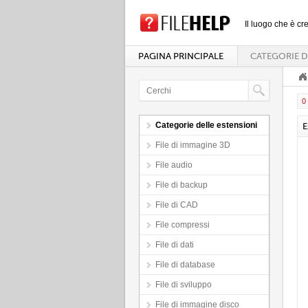
Il luogo che è cre
PAGINA PRINCIPALE
CATEGORIE D
0 
Categorie delle estensioni
E
File di immagine 3D
File audio
File di backup
File di CAD
File compressi
File di dati
File di database
File di sviluppo
File di immagine disco