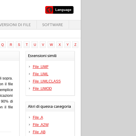
Language
ERSIONI DI FILE
SOFTWARE
Q
R
S
T
U
V
W
X
Y
Z
Estensioni simili
File .UMF
File .UML
i sopra.
File .UMLCLASS
 il file
File .UMOD
semplice
icazioni
n 90% di
Altri di questa categoria
 il file
File .A
File .A2W
File .AB