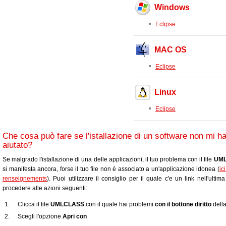
Windows
Eclipse
MAC OS
Eclipse
Linux
Eclipse
Che cosa può fare se l'istallazione di un software non mi h
aiutato?
Se malgrado l'istallazione di una delle applicazioni, il tuo problema con il file
UM
si manifesta ancora, forse il tuo file non è associato a un'applicazione idonea (
ic
renseignements
). Puoi utilizzare il consiglio per il quale c'e un link nell'ultim
procedere alle azioni seguenti:
Clicca il file
UMLCLASS
con il quale hai problemi
con il bottone diritto
dell
Scegli l'opzione
Apri con