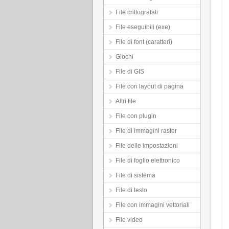
File crittografati
File eseguibili (exe)
File di font (caratteri)
Giochi
File di GIS
File con layout di pagina
Altri file
File con plugin
File di immagini raster
File delle impostazioni
File di foglio elettronico
File di sistema
File di testo
File con immagini vettoriali
File video