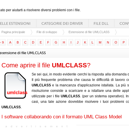
ato per aiutarti a risolvere diversi problemi con i file.
ELLE ESTENSIONI
CATEGORIE DEI DRIVER
FILE DLL
CONV
Pagina principale
File di sviluppo
Estensione di file UMLCLASS
- 9
A
B
C
D
E
F
G
H
I
J
K
L
M
N
O
P
stensione di file UMLCLASS
Come aprire il file
UMLCLASS
?
Se sei qui, in modo evidente cerchi la risposta alla domanda d
Il più frequente problema che causa le difficoltà di lavoro con
UMLCLASS
e la mancanza d'applicazione istallata. La più 
risoluzione consiste a scaricare e a istallare una delle appl
umlclass
utilizzate per i file
UMLCLASS
. (per un sistema operativo). I
casi, una tale azione dovrebbe risolvere i tuoi problemi con
UMLCLASS
.
I software collaborando con il formato UML Class Model