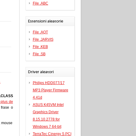
File .ABC
Estensioni aleatorie
File .AQT
File .JARVIS
File .KEB
File .SB
Driver aleatori
a
Philips HDD077/17
MP3 Player Firmware
LCLASS
4.41d
i plus de
ASUS K45VM Intel
a frase o
Graphics Driver
8.15.10.2778 for
a mouse
Windows 7 64-bit
TerraTec Cinergy S PCI