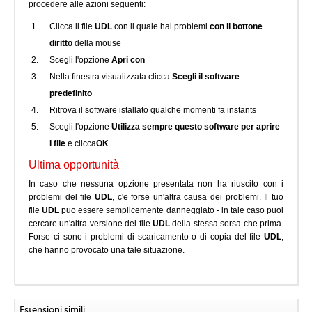
procedere alle azioni seguenti:
Clicca il file
UDL
con il quale hai problemi
con il bottone
diritto
della mouse
Scegli l'opzione
Apri con
Nella finestra visualizzata clicca
Scegli il software
predefinito
Ritrova il software istallato qualche momenti fa instants
Scegli l'opzione
Utilizza sempre questo software per aprire
i file
e clicca
OK
Ultima opportunità
In caso che nessuna opzione presentata non ha riuscito con i
problemi del file
UDL
, c'e forse un'altra causa dei problemi. Il tuo
file
UDL
puo essere semplicemente danneggiato - in tale caso puoi
cercare un'altra versione del file
UDL
della stessa sorsa che prima.
Forse ci sono i problemi di scaricamento o di copia del file
UDL
,
che hanno provocato una tale situazione.
Estensioni simili