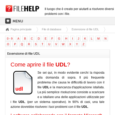
Il luogo che è creato per aiutarti a risolvere diversi
problemi con i file.
Pagina principale
File di database
Estensione di file UDL
PAGINA PRINCIPALE
0 - 9
A
B
C
D
E
F
G
H
I
J
K
L
M
N
CATEGORIE DELLE ESTENSIONI
O
P
Q
R
S
T
U
V
W
X
Y
Z
CATEGORIE DEI DRIVER
Estensione di file UDL
FILE DLL
Come aprire il file
UDL
?
CONVERSIONI DI FILE
Se sei qui, in modo evidente cerchi la risposta
SOFTWARE
alla domanda di sopra. Il più frequente
problema che causa le difficoltà di lavoro con il
file
UDL
e la mancanza d'applicazione istallata.
udl
La più semplice risoluzione consiste a scaricare
e a istallare una delle applicazioni utilizzate per
i file
UDL
. (per un sistema operativo). In 90% di casi, una tale
azione dovrebbe risolvere i tuoi problemi con il file
UDL
.