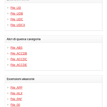
File .UD
File .UDB
File .UDC
File .UDCX
Altri di questa categoria
File .ABS
File .ACCDB
File .ACCDC
File .ACCDE
Estensioni aleatorie
File .APP
File .HLX
File .PAF
File .00