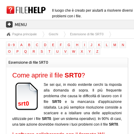
Il luogo che è creato per aiutarti a risolvere diversi
problemi con i file.
Pagina principale
Giochi
Estensione di file SRT0
PAGINA PRINCIPALE
0 - 9
A
B
C
D
E
F
G
H
I
J
K
L
M
N
CATEGORIE DELLE ESTENSIONI
O
P
Q
R
S
T
U
V
W
X
Y
Z
CATEGORIE DEI DRIVER
Estensione di file SRT0
FILE DLL
Come aprire il file
SRT0
?
CONVERSIONI DI FILE
Se sei qui, in modo evidente cerchi la risposta
SOFTWARE
alla domanda di sopra. Il più frequente
problema che causa le difficoltà di lavoro con il
file
SRT0
e la mancanza d'applicazione
srt0
istallata. La più semplice risoluzione consiste a
scaricare e a istallare una delle applicazioni
utilizzate per i file
SRT0
. (per un sistema operativo). In 90% di casi,
una tale azione dovrebbe risolvere i tuoi problemi con il file
SRT0
.