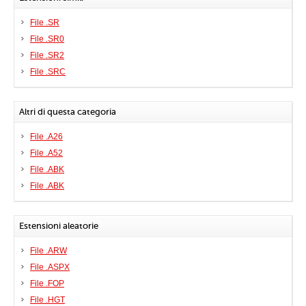
File .SR
File .SR0
File .SR2
File .SRC
Altri di questa categoria
File .A26
File .A52
File .ABK
File .ABK
Estensioni aleatorie
File .ARW
File .ASPX
File .FOP
File .HGT