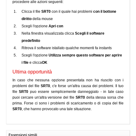
procedere alle azioni seguenti:
Clicca il file
SRT0
con il quale hai problemi
con il bottone
diritto
della mouse
Scegli l'opzione
Apri con
Nella finestra visualizzata clicca
Scegli il software
predefinito
Ritrova il software istallato qualche momenti fa instants
Scegli l'opzione
Utilizza sempre questo software per aprire
i file
e clicca
OK
Ultima opportunità
In caso che nessuna opzione presentata non ha riuscito con i
problemi del file
SRT0
, c'e forse un'altra causa dei problemi. Il tuo
file
SRT0
puo essere semplicemente danneggiato - in tale caso
puoi cercare un'altra versione del file
SRT0
della stessa sorsa che
prima. Forse ci sono i problemi di scaricamento o di copia del file
SRT0
, che hanno provocato una tale situazione.
Estensioni simili