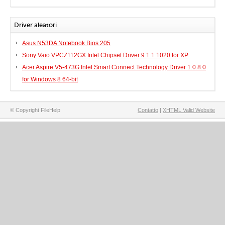
Driver aleatori
Asus N53DA Notebook Bios 205
Sony Vaio VPCZ112GX Intel Chipset Driver 9.1.1.1020 for XP
Acer Aspire V5-473G Intel Smart Connect Technology Driver 1.0.8.0
for Windows 8 64-bit
© Copyright FileHelp
Contatto
|
XHTML Valid Website