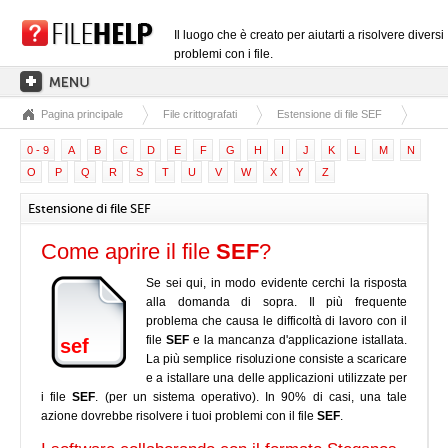
Il luogo che è creato per aiutarti a risolvere diversi
problemi con i file.
Pagina principale
File crittografati
Estensione di file SEF
PAGINA PRINCIPALE
0 - 9
A
B
C
D
E
F
G
H
I
J
K
L
M
N
CATEGORIE DELLE ESTENSIONI
O
P
Q
R
S
T
U
V
W
X
Y
Z
CATEGORIE DEI DRIVER
Estensione di file SEF
FILE DLL
Come aprire il file
SEF
?
CONVERSIONI DI FILE
Se sei qui, in modo evidente cerchi la risposta
SOFTWARE
alla domanda di sopra. Il più frequente
problema che causa le difficoltà di lavoro con il
file
SEF
e la mancanza d'applicazione istallata.
sef
La più semplice risoluzione consiste a scaricare
e a istallare una delle applicazioni utilizzate per
i file
SEF
. (per un sistema operativo). In 90% di casi, una tale
azione dovrebbe risolvere i tuoi problemi con il file
SEF
.