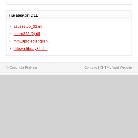
File aleatori DLL
asussetup_32.ini
cnbbr328 (2).dll
mm10projectenglish....
sliksvn-libeay32.dl...
© Copyright FileHelp
Contatto
|
XHTML Valid Website