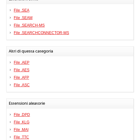
File .SEA
File .SEAM
File .SEARCH-MS
File .SEARCHCONNECTOR-MS
Altri di questa categoria
File .AEP
File .AES
File .AFP
File .ASC
Estensioni aleatorie
File .DPD
File .KLG
File .MAI
File .TTC