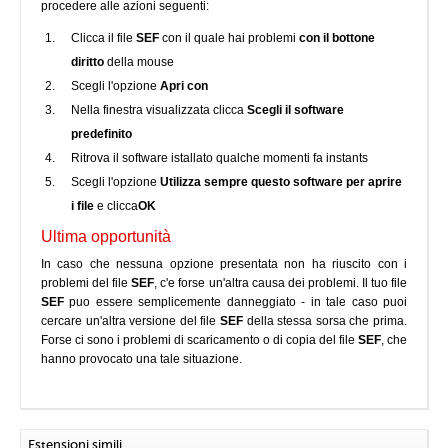
procedere alle azioni seguenti:
Clicca il file
SEF
con il quale hai problemi
con il bottone
diritto
della mouse
Scegli l'opzione
Apri con
Nella finestra visualizzata clicca
Scegli il software
predefinito
Ritrova il software istallato qualche momenti fa instants
Scegli l'opzione
Utilizza sempre questo software per aprire
i file
e clicca
OK
Ultima opportunità
In caso che nessuna opzione presentata non ha riuscito con i
problemi del file
SEF
, c'e forse un'altra causa dei problemi. Il tuo file
SEF
puo essere semplicemente danneggiato - in tale caso puoi
cercare un'altra versione del file
SEF
della stessa sorsa che prima.
Forse ci sono i problemi di scaricamento o di copia del file
SEF
, che
hanno provocato una tale situazione.
Estensioni simili