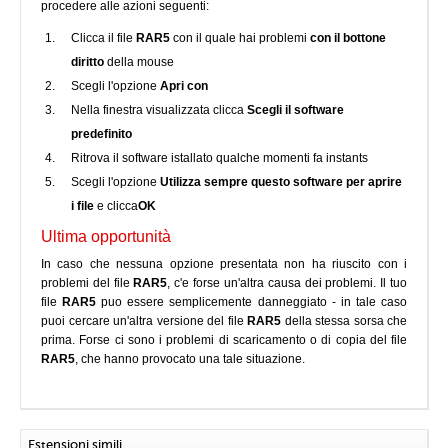
procedere alle azioni seguenti:
Clicca il file
RAR5
con il quale hai problemi
con il bottone
diritto
della mouse
Scegli l'opzione
Apri con
Nella finestra visualizzata clicca
Scegli il software
predefinito
Ritrova il software istallato qualche momenti fa instants
Scegli l'opzione
Utilizza sempre questo software per aprire
i file
e clicca
OK
Ultima opportunità
In caso che nessuna opzione presentata non ha riuscito con i
problemi del file
RAR5
, c'e forse un'altra causa dei problemi. Il tuo
file
RAR5
puo essere semplicemente danneggiato - in tale caso
puoi cercare un'altra versione del file
RAR5
della stessa sorsa che
prima. Forse ci sono i problemi di scaricamento o di copia del file
RAR5
, che hanno provocato una tale situazione.
Estensioni simili