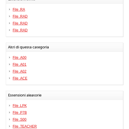
File .RA
File .RAD
File .RAD
File .RAD
Altri di questa categoria
File .A00
File .A01
File .A02
File .ACE
Estensioni aleatorie
File .LPK
File .P7B
File .S00
File .TEACHER