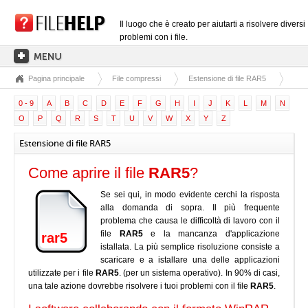
Il luogo che è creato per aiutarti a risolvere diversi
problemi con i file.
Pagina principale
File compressi
Estensione di file RAR5
PAGINA PRINCIPALE
0 - 9
A
B
C
D
E
F
G
H
I
J
K
L
M
N
CATEGORIE DELLE ESTENSIONI
O
P
Q
R
S
T
U
V
W
X
Y
Z
CATEGORIE DEI DRIVER
Estensione di file RAR5
FILE DLL
Come aprire il file
RAR5
?
CONVERSIONI DI FILE
Se sei qui, in modo evidente cerchi la risposta
SOFTWARE
alla domanda di sopra. Il più frequente
problema che causa le difficoltà di lavoro con il
file
RAR5
e la mancanza d'applicazione
rar5
istallata. La più semplice risoluzione consiste a
scaricare e a istallare una delle applicazioni
utilizzate per i file
RAR5
. (per un sistema operativo). In 90% di casi,
una tale azione dovrebbe risolvere i tuoi problemi con il file
RAR5
.