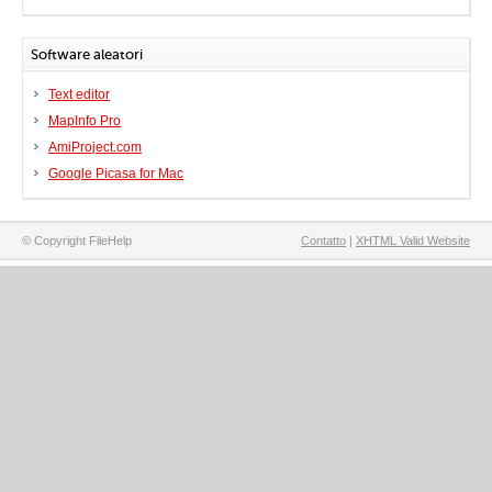
Software aleatori
Text editor
MapInfo Pro
AmiProject.com
Google Picasa for Mac
© Copyright FileHelp
Contatto
|
XHTML Valid Website